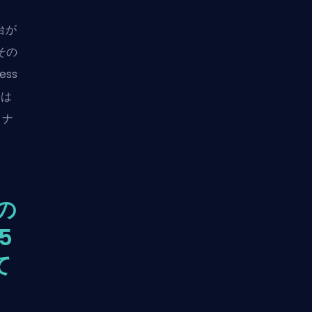
台が
てその
ss
には
イナ
pの
5
て