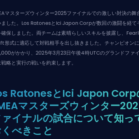
MEAマスターズウィンター2025ファイナルでの激しい対決の舞
ました。Los RatonesとIci Japon Corpが数回の激闘を経
を確保しました。両チームは素晴らしいスキルを披露し、Fearle
raft形式に適応して対戦相手を出し抜きました。チャンピオン
6,000がかかり、2025年3月23日午後4時UTCのグランドファ
は戦略と実行の戦いを約束します。
os RatonesとIci Japon Cor
MEAマスターズウィンター202
ファイナルの試合について知っ
おくべきこと