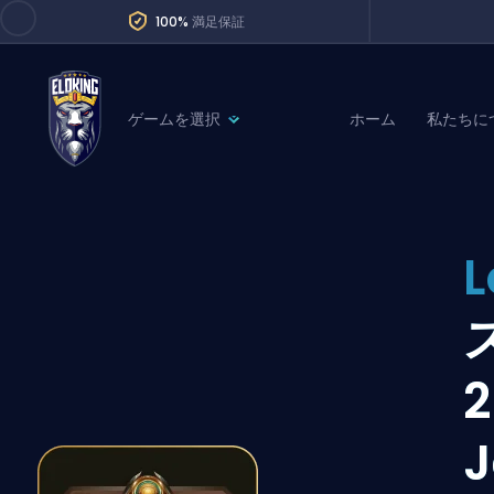
100%
満足保証
ゲームを選択
ホーム
私たちに
League of Legends
League 
Marvel Rivals
SERVICES
Valorant
Division Boos
Dota 2
Placements
Counter-Strike
Wins
Overwatch 2
Coaching
Rocket League
Path of Exile 2
Teammate