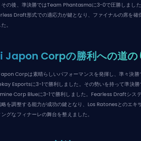
その後、準決勝ではTeam Phantasmaに3-0で圧勝しまし
arless Draft形式での適応力が鍵となり、ファイナルの席を確
した。
ci Japon Corpの勝利への道
i Japon Corpは素晴らしいパフォーマンスを発揮し、準々決勝
ekay Esportsに3-1で勝利しました。その勢いを持って準決
rmine Corp Blueに3-1で勝利しました。Fearless Draftシス
略を調整する能力が成功の鍵となり、Los Ratonesとのエキ
ィングなフィナーレの舞台を整えました。