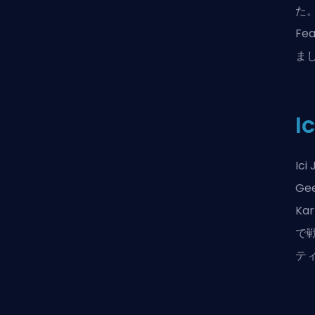
た。
Fe
ま
I
Ic
Ge
Ka
で戦
テ