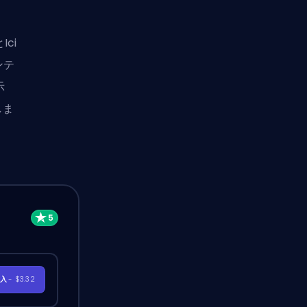
ci
ンテ
示
しま
購入
- $3.32