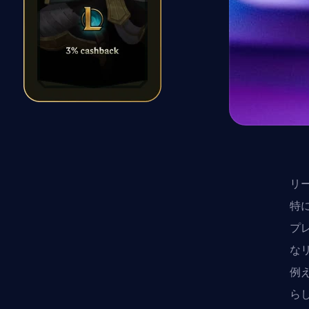
リ
特
プ
な
例
ら