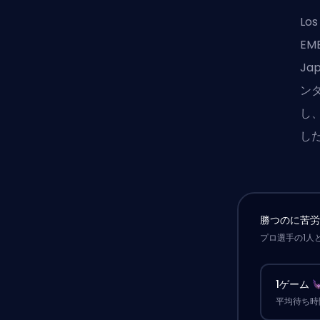
Lo
EM
J
ン
し
し
勝つのに苦
プロ選手の1人
1ゲーム
平均待ち時間