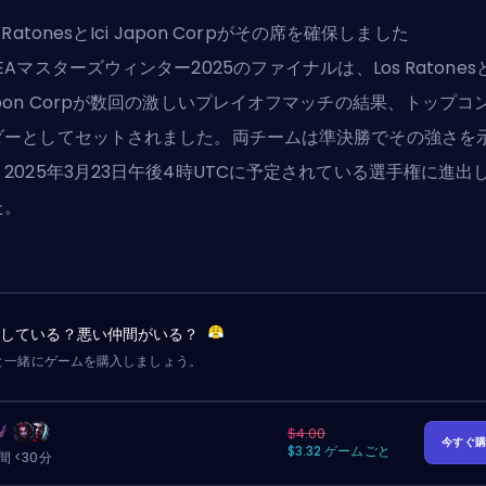
s RatonesとIci Japon Corpがその席を確保しました
EAマスターズウィンター2025のファイナルは、Los RatonesとI
apon Corpが数回の激しいプレイオフマッチの結果、トップコ
ダーとしてセットされました。両チームは準決勝でその強さを
、2025年3月23日午後4時UTCに予定されている選手権に進出
た。
労している？悪い仲間がいる？
と一緒にゲームを購入しましょう。
$4.00
今すぐ
$3.32 ゲームごと
 <30分