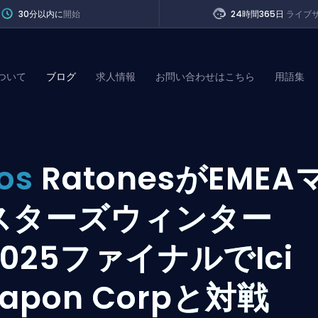
30分以内に
開始
24時間365日
ライブ
ついて
ブログ
求人情報
お問い合わせはこちら
用語集
of Legends
Los
RatonesがEMEA
t
スターズウィンター
2025ファイナルでIci
Japon Corpと対戦