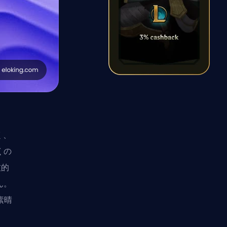
く、
くの
技的
ん。
素晴