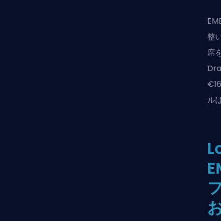
E
整い
席
D
€1
ル
L
E