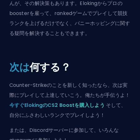
んが、その解決策もあります。
Eloking
からプロの
booster
を雇って、
ranked
ゲームでプレイして競技
ランクを上げるだけでなく、バニーホッピングに関す
る疑問を解決することもできます。
次は
何する？
Counter-Strikeのことを新しく知ったなら、次は実
際にプレイして上達していこう。俺たちが手伝うよ！
今すぐElokingのCS2 Boostを購入しよう
そして、
自分にふさわしいランクでプレイしよう！
または、
Discordサーバーに参加
して、いろんな