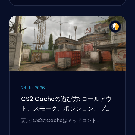
24 Jul 2026
CS2 Cacheの遊び方: コールアウ
ト、スモーク、ポジション、プレ
ミアのヒント
要点: CS2のCacheはミッドコント…