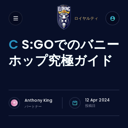
ロイヤルティ
C
S:GOでのバニー
ホップ究極ガイド
12 Apr 2024
Anthony King
A
投稿日
パートナー