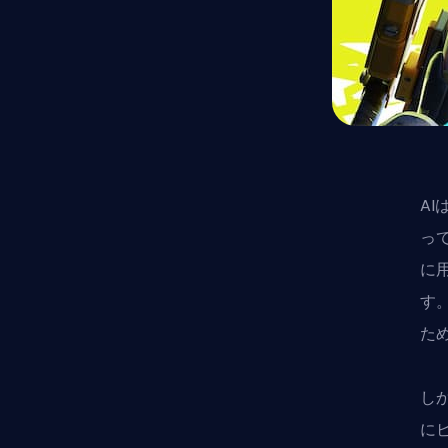
A
っ
に
す
た
し
に