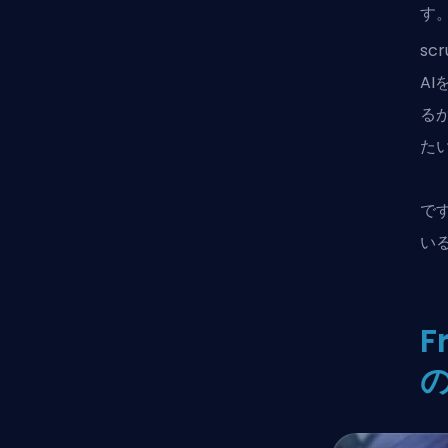
す
sc
A
る
た
で
い
F