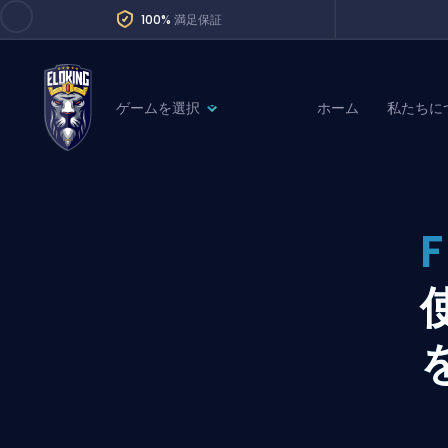
100%
満足保証
ゲームを選択
ホーム
私たちに
League of Legends
League 
Marvel Rivals
SERVICES
Valorant
Division Boos
Dota 2
Placements
Counter-Strike
Wins
Overwatch 2
Coaching
Rocket League
Path of Exile 2
Teammate