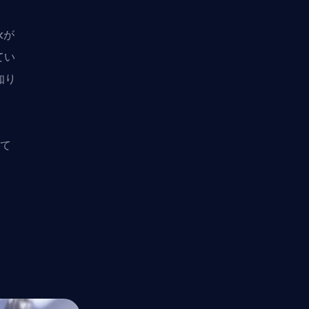
kが
てい
知り
って
ト