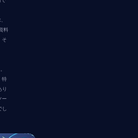
内で
k、
資料
、そ
た。
、特
あり
ツー
でし