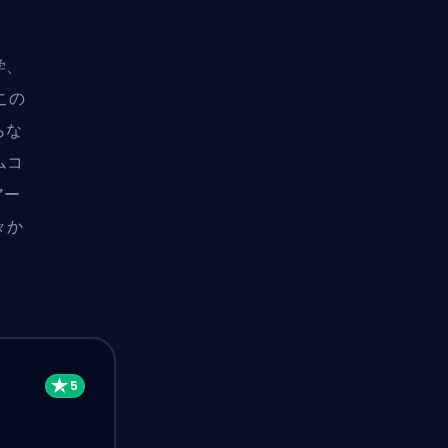
学、
この
らな
ムコ
アー
々か