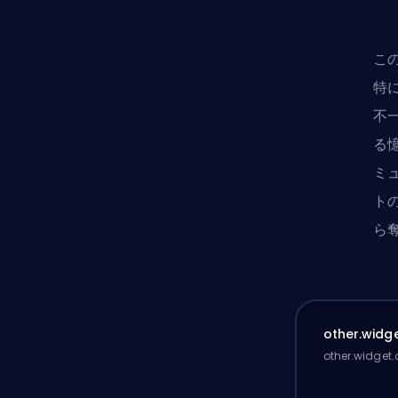
こ
特
不
る
ミュ
ト
ら
other.widge
other.widget.