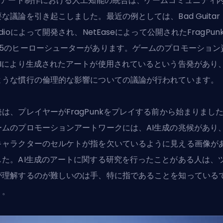
€‹アート制作における人工知能の統合は、ゲームコミュニティ
な議論を引き起こしました。最近の例としては、Bad Guitar
udioによって開発され、NetEaseによって公開された
FragPun
対5のヒーローシューター
があります。ゲームのプロモーション
AIにより生成されたアートが使用されているという告発があり
ような慣行の倫理的な影響についての議論が行われています。
発は、プレイヤーがFragPunkをプレイする前から始まりまし
ームのプロモーションアートワークには、AI生成の兆候があり
キャラクターのセルケトが指を欠いているように見える画像が
した。AI生成のアートに関する研究を行ったことがある人は、
が理解するのが難しいのは手、特に指であることを知っている
う。