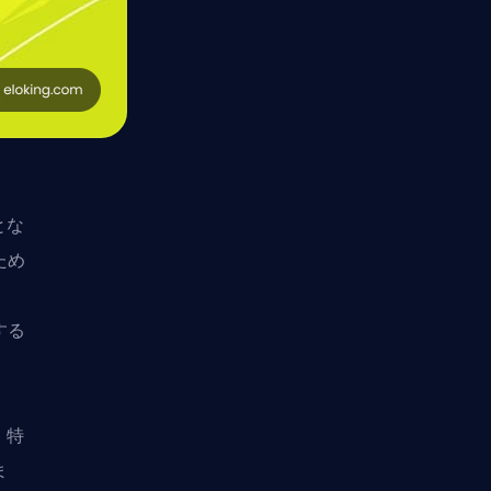
とな
ため
する
、特
ま