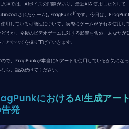
。原神では、AIボイスの問題があり、最近AIを使用したとして
[1]
rutinized されたゲームはFragPunk
です。今日は、FragPun
Iを使用している可能性について、実際にゲームがそれを使用し
かどうか、今後のビデオゲームに対する影響を含め、あなたが
いことすべてを掘り下げていきます。
すので、FragPunkが本当にAIアートを使用しているか気にな
るなら、読み続けてください。
ragPunkにおけるAI生成アー
の告発