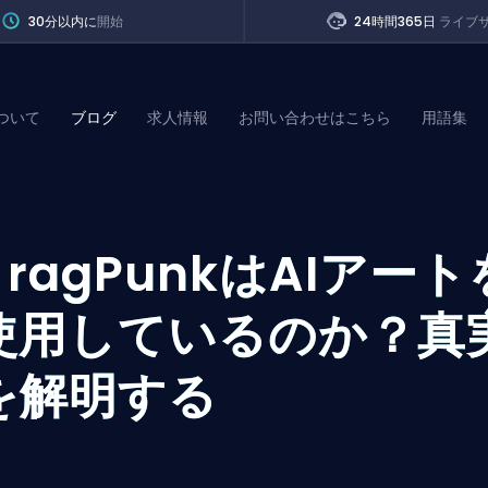
30分以内に
開始
24時間365日
ライブ
ついて
ブログ
求人情報
お問い合わせはこちら
用語集
of Legends
F
ragPunkはAIアート
t
使用しているのか？真
を解明する