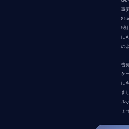
â
重要
St
5
に
の
告
ゲ
に
ま
ル
ょ