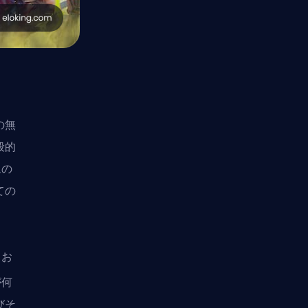
の無
般的
ムの
ての
てお
が何
びそ