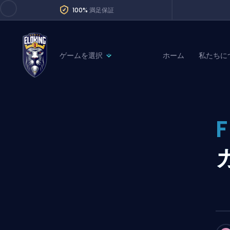
100%
満足保証
ゲームを選択
ホーム
私たちに
League of Legends
League 
Marvel Rivals
SERVICES
Valorant
Division Boos
Dota 2
Placements
Counter-Strike
Wins
Overwatch 2
Coaching
Rocket League
Path of Exile 2
Teammate