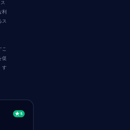
クス
な利
るス
すこ
を促
、す