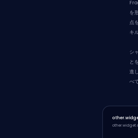
F
を
点
キ
シ
と
進
べ
other.widge
other.widget.