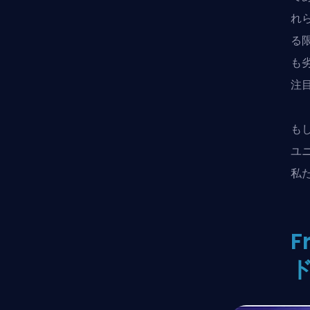
れ
る
も
注
も
ユ
私
F