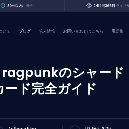
30分以内に
開始
24時間365日
ライブ
ついて
ブログ
求人情報
お問い合わせはこちら
用語集
of Legends
F
ragpunkのシャード
t
カード完全ガイド
03 Feb 2026
Anthony King