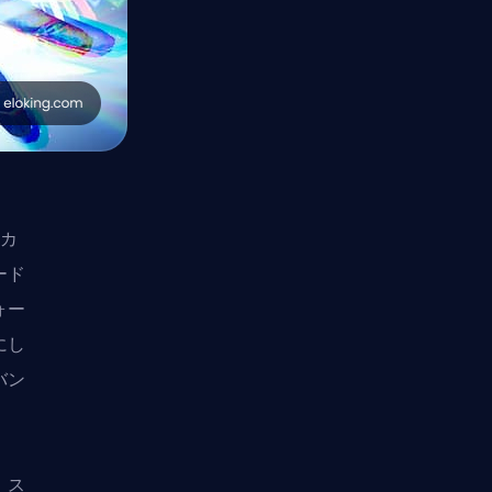
ドカ
ード
ォー
にし
バン
。
、ス