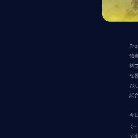
Fr
独
料
な
お
試
今
く
で