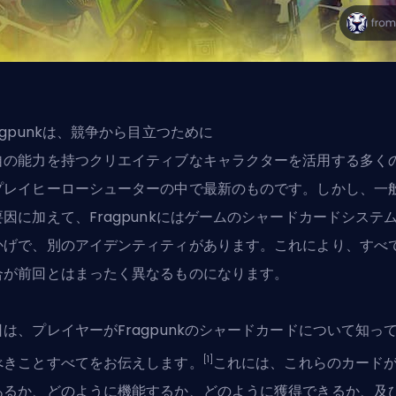
agpunkは、競争から目立つために
自の能力を持つクリエイティブなキャラクター
を活用する多く
プレイヒーローシューターの中で最新のものです。しかし、一
要因に加えて、Fragpunkにはゲームのシャードカードシステ
かげで、別のアイデンティティがあります。これにより、すべ
合が前回とはまったく異なるものになります。
日は、プレイヤーがFragpunkのシャードカードについて知っ
[1]
べきことすべてをお伝えします。
これには、これらのカード
あるか、どのように機能するか、どのように獲得できるか、及