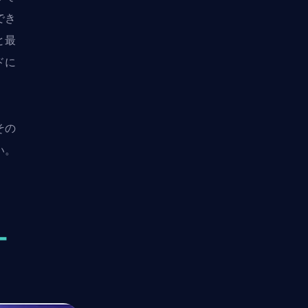
でき
と最
ドに
その
い。
ー