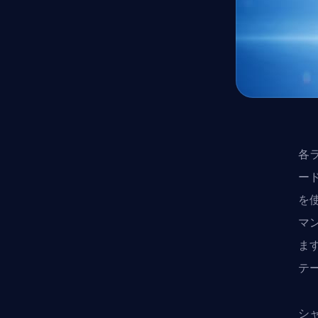
各
ー
を
マ
ま
テ
シ