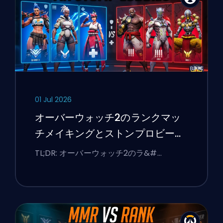
01 Jul 2026
オーバーウォッチ2のランクマッ
チメイキングとストンプロビーを
修正する方法
TL;DR: オーバーウォッチ2のラ&#…