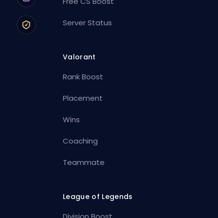
Free CS Boost
Server Status
Valorant
Rank Boost
Placement
Wins
Coaching
Teammate
League of Legends
Division Boost