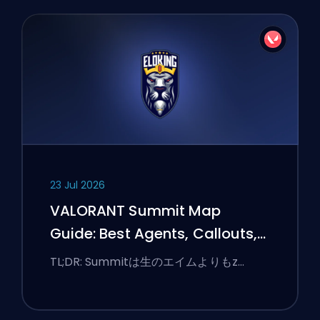
23 Jul 2026
VALORANT Summit Map
Guide: Best Agents, Callouts,
and Smokes
TL;DR: Summitは生のエイムよりもz…