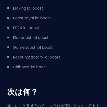
Eloking lol boost
BoostRoyal lol boost
EB24 lol boost
Elo-boost lol boost
Gameboost lol boost
Boostingfactory lol boost
Chiboost lol boost
次は何？
新しいこと覚えたなら、あとは実際にプレイして上手