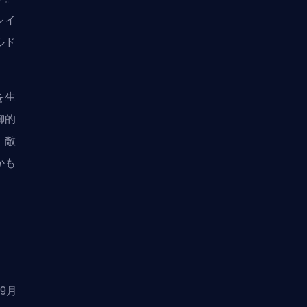
レイ
ルド
を生
御的
、敵
かも
年9月