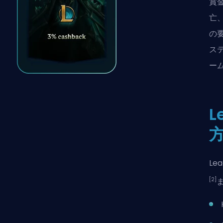
賞
亡
の
ス
ー
L
Le
[2]