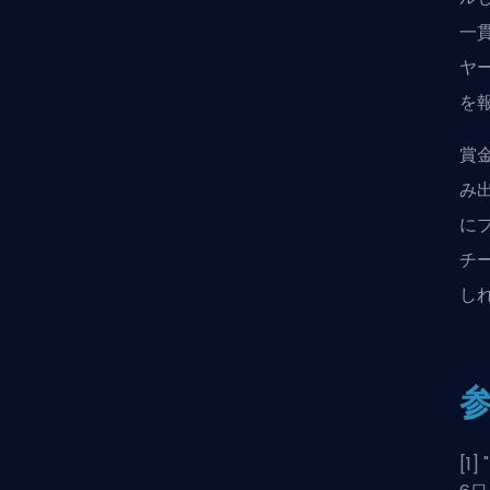
一
ヤ
を
賞
み
に
チ
し
[1] "