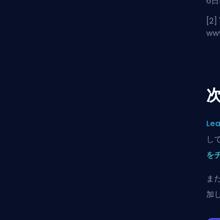
6
[2] 
ww
Lea
し
を
ま
加