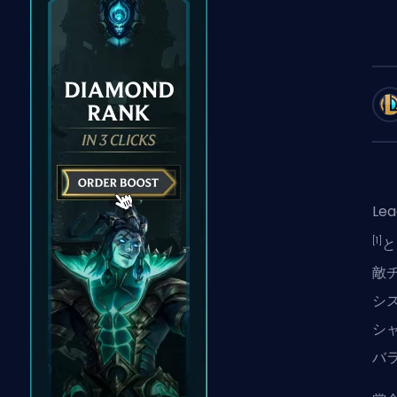
Le
[1]
と
敵
シ
シ
バ