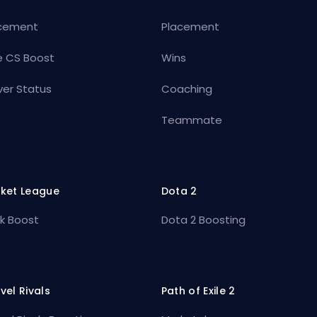
cement
Placement
e CS Boost
Wins
ver Status
Coaching
Teammate
ket League
Dota 2
k Boost
Dota 2 Boosting
vel Rivals
Path of Exile 2