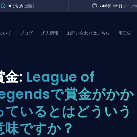
30分以内に
開始
24時間365日
ライブ
ついて
ブログ
求人情報
お問い合わせはこちら
用語集
of Legends
賞金:
League of
t
Legendsで賞金がかか
っているとはどういう
意味ですか？