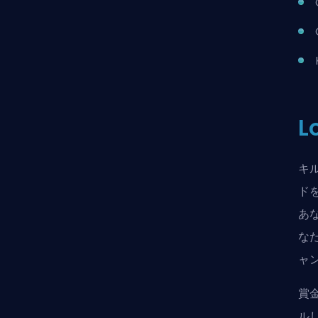
キ
ド
あ
な
ャ
賞
ル