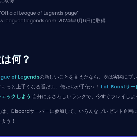
日に取得
"
Official League of Legends page
".
w.leagueoflegends.com. 2024年9月6日に取得
次は何？
gue of Legends
の新しいことを覚えたなら、次は実際にプ
てもっと上手くなる番だよ。俺たちが手伝う！
LoL Boostサ
チェックしよう
自分にふさわしいランクで、今すぐプレイしよ
たは、
Discordサーバーに参加
して、いろんなプレゼント企画
しよう！