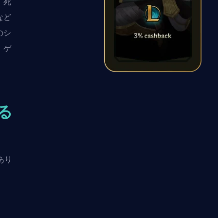
、死
など
のシ
、ゲ
得る
あり