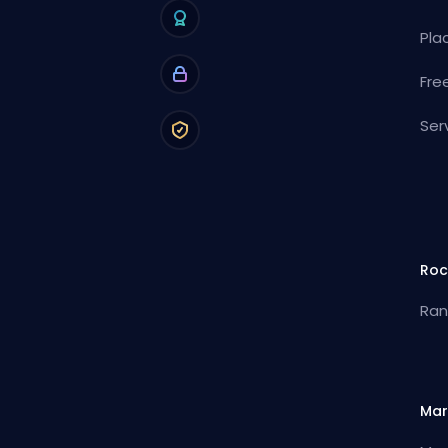
Pla
Fre
Ser
Roc
Ran
Mar