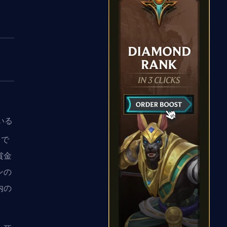
いる
とで
賞金
ン
の
内の