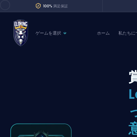
100%
満足保証
ゲームを選択
ホーム
私たちに
League of Legends
League 
Marvel Rivals
SERVICES
Valorant
Division Boos
Dota 2
Placements
Counter-Strike
Wins
Overwatch 2
Coaching
Rocket League
Path of Exile 2
Teammate