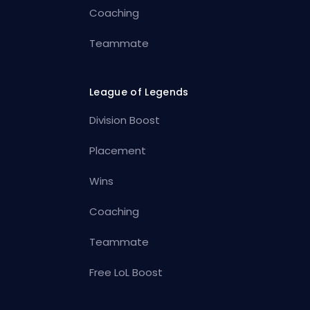
Coaching
Teammate
League of Legends
Division Boost
Placement
Wins
Coaching
Teammate
Free LoL Boost