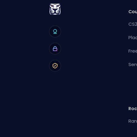
Cou
CS2
Pla
Fre
Ser
Roc
Ran