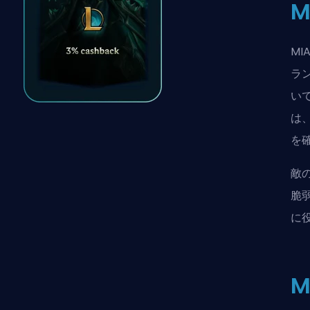
M
M
ラ
い
は
を
敵
脆
に