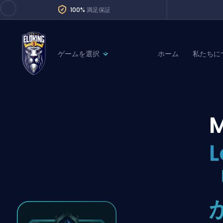
100%
満足保証
ゲームを選択
ホーム
私たちに
League of Legends
League 
Marvel Rivals
SERVICES
Valorant
M
Division Boos
Dota 2
Placements
Counter-Strike
Wins
Overwatch 2
Coaching
Rocket League
Path of Exile 2
Teammate