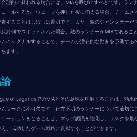
が合理的に疑われる場合には、MIAを呼び出すべきです。ラン
リコールするか、ウェーブを押した後に消える場合、チームメ
警告することはしばしば賢明です。また、敵のジャングラーが
の反対側でスポットされた場合、敵のランナーがMIAであるこ
ームにシグナルすることで、チームが潜在的な動きを予測する
立ちます。
結論
ague of LegendsでのMIAとその意味を理解することは、効果
ームワークに不可欠です。行方不明のランナーについて適切に
ニケーションをとることは、マップ認識を強化し、リスクを最
抑え、成功したゲーム戦略に貢献することができます。