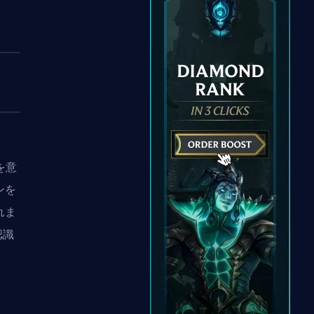
」を意
ンを
れま
認識