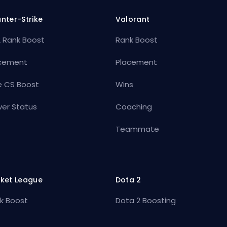
nter-Strike
Valorant
 Rank Boost
Rank Boost
cement
Placement
e CS Boost
Wins
ver Status
Coaching
Teammate
ket League
Dota 2
k Boost
Dota 2 Boosting