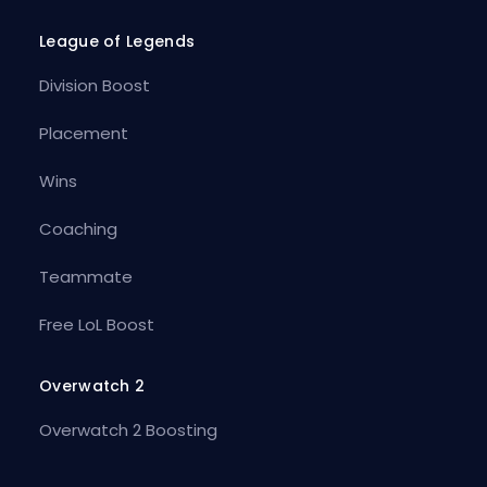
League of Legends
Division Boost
Placement
Wins
Coaching
Teammate
Free LoL Boost
Overwatch 2
Overwatch 2 Boosting