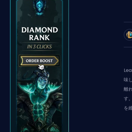
Le
味
離
す
を