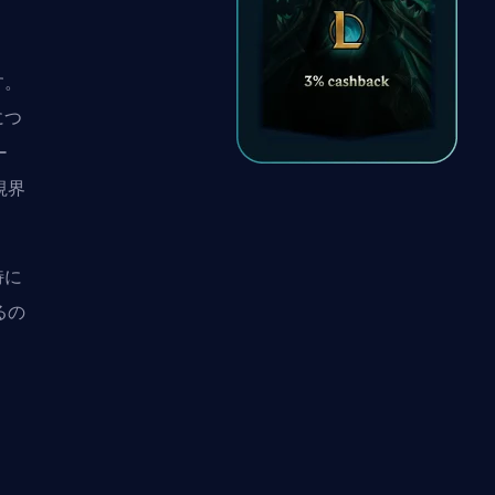
す。
につ
ー
視界
特に
るの