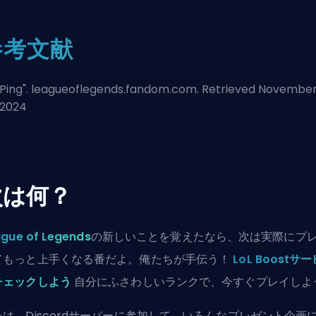
参考文献
Ping
". leagueoflegends.fandom.com. Retrieved Novembe
 2024
次は何？
gue of Legends
の新しいことを覚えたなら、次は実際にプ
てもっと上手くなる番だよ。俺たちが手伝う！
LoL Boostサ
チェックしよう
自分にふさわしいランクで、今すぐプレイしよ
たは、
Discordサーバーに参加
して、いろんなプレゼント企画