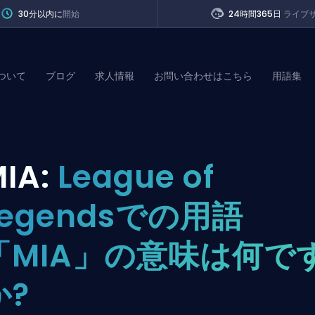
30分以内に
開始
24時間365日
ライブ
ついて
ブログ
求人情報
お問い合わせはこちら
用語集
of Legends
IA:
League of
t
Legendsでの用語
「MIA」の意味は何で
か?