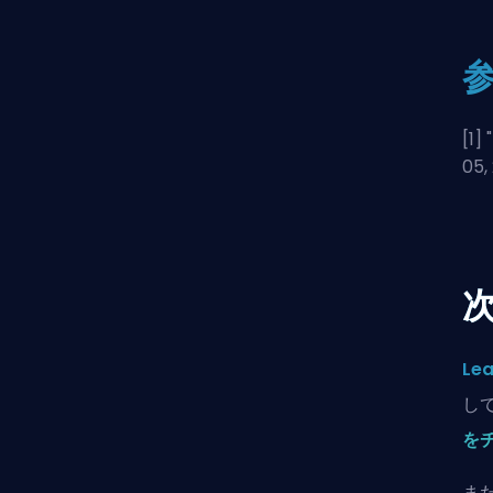
[1] "
05,
Lea
し
を
ま