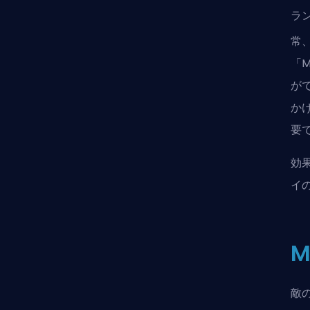
ラ
常
「
が
か
要
効
イ
敵