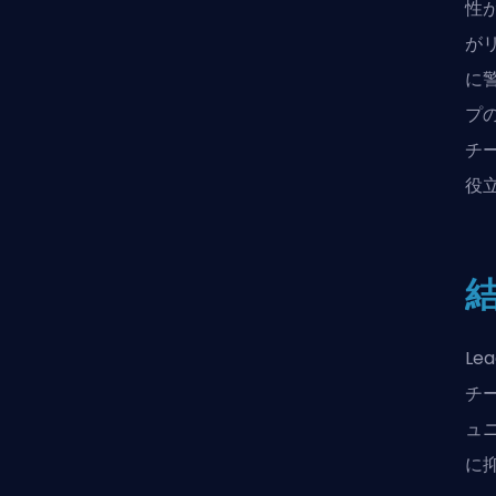
性
が
に
プ
チ
役
Le
チ
ュ
に