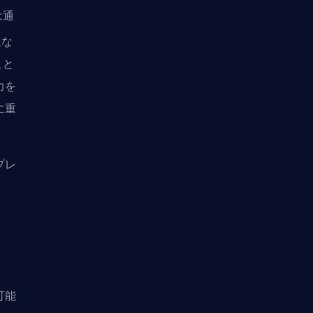
は通
速な
こと
力を
に重
プレ
可能