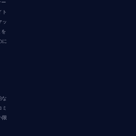
ナー
イト
マッ
とを
のに
的な
コミ
小限