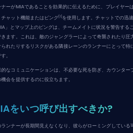
ンナーがMIAであることを効果的に伝えるために、プレイヤー
[1]
、チャット機能またはピング
を使用します。チャットでの迅
MIA」とマップ上のピングは、チームメイトに状況を警告する
できます。これは、敵の
ジャングラー
によって奇襲されたり圧
けられたりするリスクがある隣接レーンのランナーにとって特
です。
果的なコミュニケーションは、不必要な死を防ぎ、カウンター
の機会を提供するのに役立ちます。
MIAをいつ呼び出すべきか?
のランナーが長期間見えなくなり、彼らが
ローミング
している