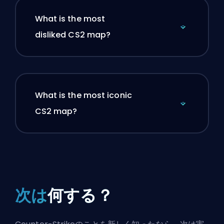
What is the most
disliked CS2 map?
What is the most iconic
CS2 map?
次は
何する？