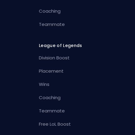
Coaching
Teammate
League of Legends
Division Boost
Placement
Wins
Coaching
Teammate
Free LoL Boost