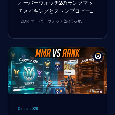
オーバーウォッチ2のランクマッ
チメイキングとストンプロビーを
修正する方法
TL;DR: オーバーウォッチ2のラ&#…
07 Jul 2026