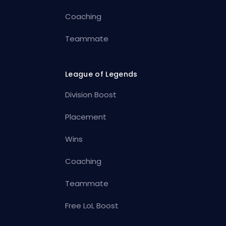
Coaching
Teammate
League of Legends
Division Boost
Placement
Wins
Coaching
Teammate
Free LoL Boost