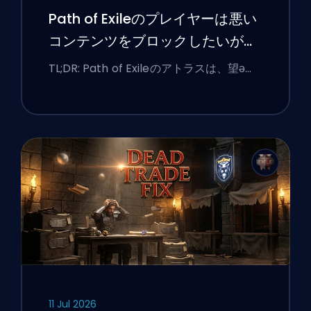
Path of Exileのプレイヤーは悪い
コンテンツをブロックしたいが、
UIは今もなお彼らに抵抗している
TL;DR: Path of Exileのアトラスは、望ә…
11 Jul 2026