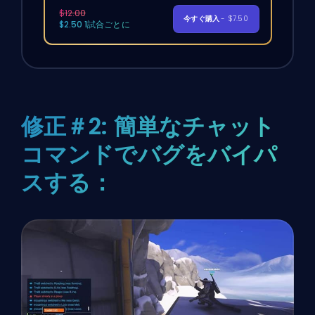
$12.00
今すぐ購入
- $7.50
$2.50 1試合ごとに
修正＃2: 簡単なチャット
コマンドでバグをバイパ
スする：