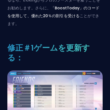
るなら、
Elokingからプロのブースターを雇う
ことを
お勧めします。さらに、
「BoostToday」のコード
を使用して、優れた20％の割引を受ける
ことができ
ます。
修正＃1ゲームを更新す
る：