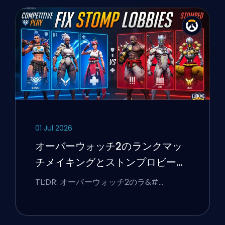
01 Jul 2026
オーバーウォッチ2のランクマッ
チメイキングとストンプロビーを
修正する方法
TL;DR: オーバーウォッチ2のラ&#…