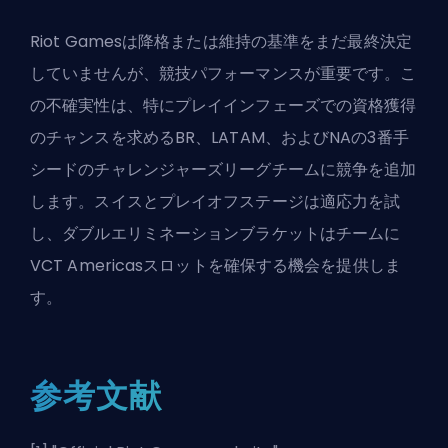
Riot Gamesは降格または維持の基準をまだ最終決定
していませんが、競技パフォーマンスが重要です。こ
の不確実性は、特にプレイインフェーズでの資格獲得
のチャンスを求めるBR、LATAM、およびNAの3番手
シードのチャレンジャーズリーグチームに競争を追加
します。スイスとプレイオフステージは適応力を試
し、ダブルエリミネーションブラケットはチームに
VCT Americasスロットを確保する機会を提供しま
す。
参考文献