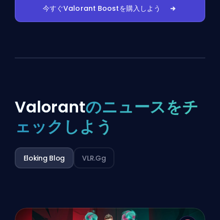
今すぐValorant Boostを購入しよう
Valorant
のニュースをチ
ェックしよう
Eloking Blog
VLR.gg