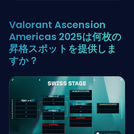
Valorant Ascension
Americas 2025は何枚の
昇格スポットを提供しま
すか？