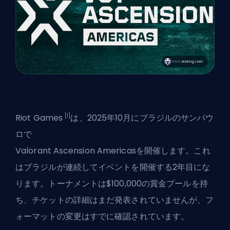
[1]
Riot Games
は、2025年10月にブラジルのサンパウ
ロで
Valorant Ascension Americas
を開催します。これ
はブラジルが連続してイベントを開催する2年目にな
ります。トーナメントは$100,000の賞金プールを持
ち、チケットの詳細はまだ発表されていませんが、フ
ォーマットの変更はすでに確認されています。