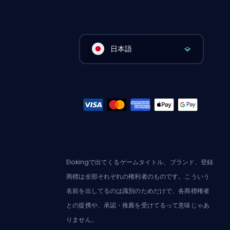
日本語
Elokingで出てくるゲームタイトル、ブランド、登録
商標は全部それぞれの権利者のものです。こういう
名前を出してるのは識別のためだけで、各商標権者
との提携や、承認・推薦を受けてるって意味じゃあ
りません。