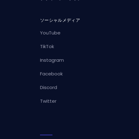
ソーシャルメディア
YouTube
TikTok
Instagram
Facebook
Discord
Twitter