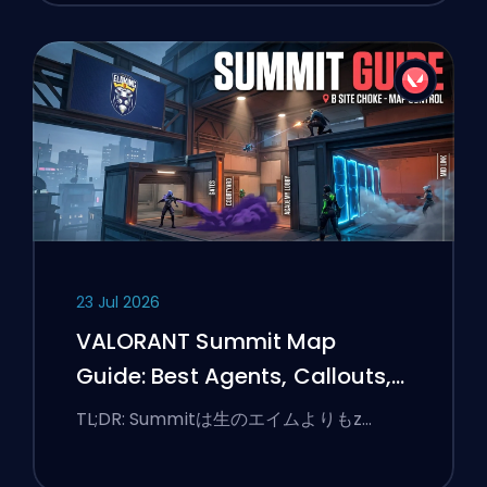
23 Jul 2026
VALORANT Summit Map
Guide: Best Agents, Callouts,
and Smokes
TL;DR: Summitは生のエイムよりもz…