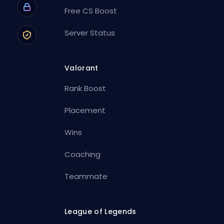
Free CS Boost
Server Status
Valorant
Rank Boost
Placement
Wins
Coaching
Teammate
League of Legends