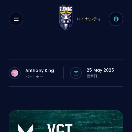
ロイヤルティ
25 May 2025
Anthony King
A
更新日
パートナー