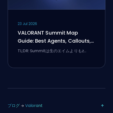
23 Jul 2026
VALORANT Summit Map
Guide: Best Agents, Callouts,
and Smokes
TL;DR: Summitは生のエイムよりもz…
ブログ
Valorant