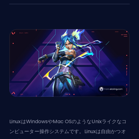
LinuxはWindowsやMac OSのようなUnixライクなコ
ンピューター操作システムです。Linuxは自由かつオ