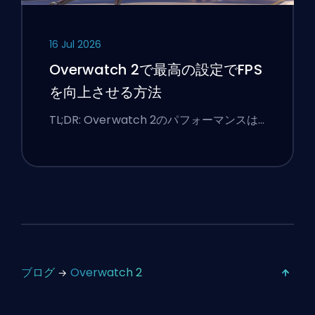
16 Jul 2026
Overwatch 2で最高の設定でFPS
を向上させる方法
TL;DR: Overwatch 2のパフォーマンスは…
ブログ
Overwatch 2