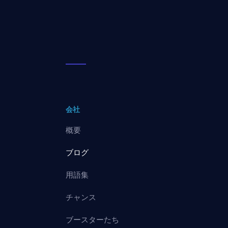
会社
概要
ブログ
用語集
チャンス
ブースターたち