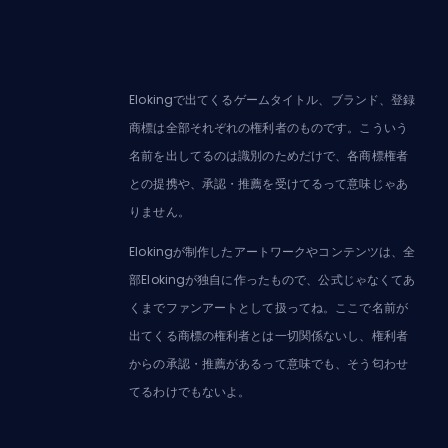
Elokingで出てくるゲームタイトル、ブランド、登録
商標は全部それぞれの権利者のものです。こういう
名前を出してるのは識別のためだけで、各商標権者
との提携や、承認・推薦を受けてるって意味じゃあ
りません。
Elokingが制作したアートワークやコンテンツは、全
部Elokingが独自に作ったもので、公式じゃなくてあ
くまでファンアートとして扱ってね。ここで名前が
出てくる商標の権利者とは一切関係ないし、権利者
からの承認・推薦があるって意味でも、そう匂わせ
てるわけでもないよ。