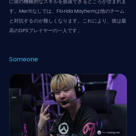
に彼の機械的なスキルを披露できるところが含まれま
す。Mer1tなしでは、Florida Mayhemは他のチーム
と対抗するのが難しくなります。これにより、彼は最
高のDPSプレイヤーの一人です。
Someone