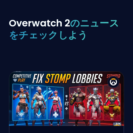
Overwatch 2
のニュース
をチェックしよう