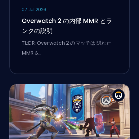
07 Jul 2026
Overwatch 2 の内部 MMR とラ
ンクの説明
TL;DR: Overwatch 2 のマッチは 隠れた
MMR &…