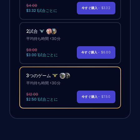
$4.00
今すぐ購入
- $3.32
$3.32 1試合ごとに
2試合
平均待ち時間 <30分
$8.00
今すぐ購入
- $6.00
$3.00 1試合ごとに
3つのゲーム
平均待ち時間 <30分
$12.00
今すぐ購入
- $7.50
$2.50 1試合ごとに