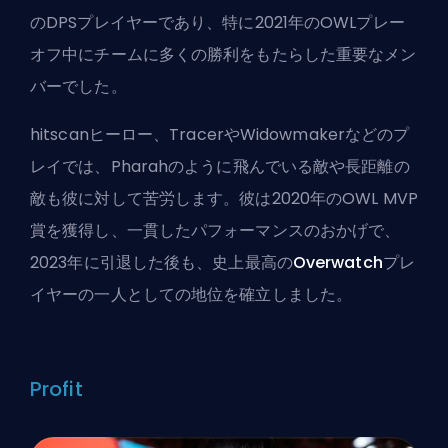
のDPSプレイヤーであり、特に2021年のOWLプレー
オフ中にチームに多くの勝利をもたらした重要なメン
バーでした。
hitscan
ヒーロー、TracerやWidowmakerなどのプ
レイでは、Pharahのように飛んでいる敵や長距離の
敵も彼に対して苦労します。彼は2020年のOWL MVP
賞を獲得し、一貫したパフォーマンスのおかげで、
2023年に引退した後も、史上最高の
Overwatch
プレ
イヤーの一人としての地位を確立しました。
Profit