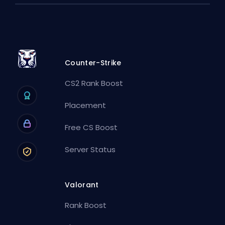
Counter-Strike
CS2 Rank Boost
Placement
Free CS Boost
Server Status
Valorant
Rank Boost