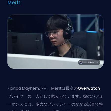
Mer1t
Florida Mayhemから、Mer1tは最高の
Overwatch
プレイヤーの一人として際立っています。彼のパフォ
ーマンスには、多大なプレッシャーのかかる試合で特