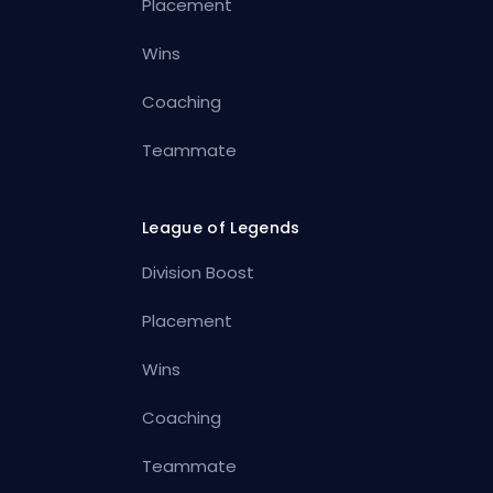
Placement
Wins
Coaching
Teammate
League of Legends
Division Boost
Placement
Wins
Coaching
Teammate