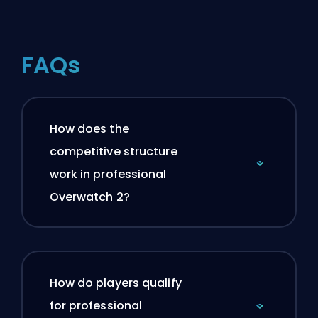
FAQs
How does the
competitive structure
work in professional
Overwatch 2?
How do players qualify
for professional