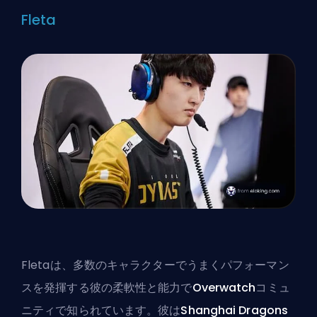
Fleta
Fletaは、多数のキャラクターでうまくパフォーマン
スを発揮する彼の柔軟性と能力で
Overwatch
コミュ
ニティで知られています。彼は
Shanghai Dragons