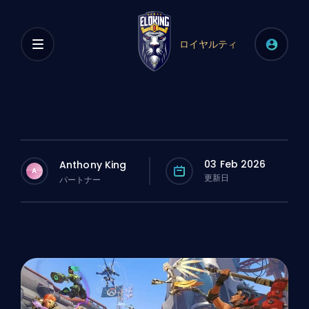
ロイヤルティ
03 Feb 2026
Anthony King
A
更新日
パートナー