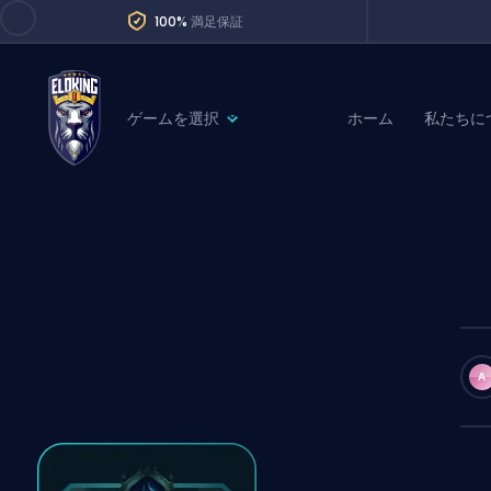
100%
満足保証
ゲームを選択
ホーム
私たちに
League of Legends
League 
Marvel Rivals
SERVICES
Valorant
Division Boos
Dota 2
Placements
Counter-Strike
Wins
Overwatch 2
A
Coaching
Rocket League
Path of Exile 2
Teammate