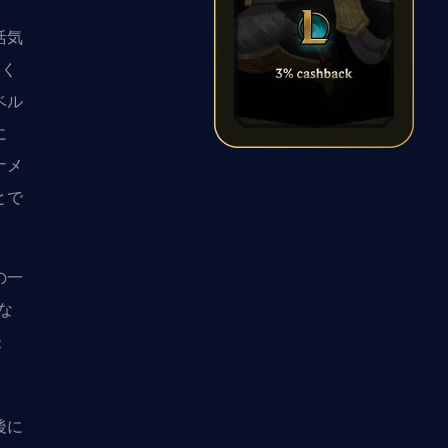
活気
多く
ベル
に
ナメ
とで
の一
な
が
後に