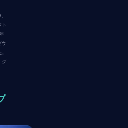
り、
フト
年
ゼウ
た。
、グ
ブ