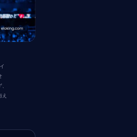
ライ
せ
ず、
与え