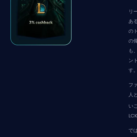
リ
あ
の
の
も
ン
す
フ
人
い
L
で