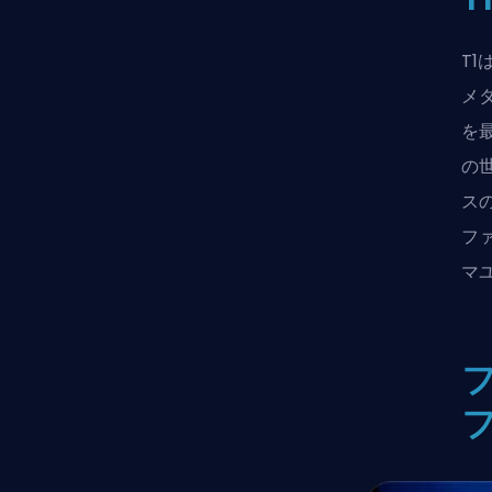
T
メ
を
の
ス
フ
マ