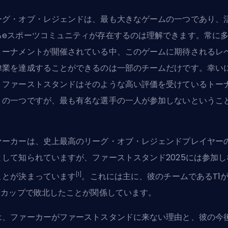
ーグ・オブ・レジェンドは、最も大きなゲームの一つであり、
るeスポーツコミュニティが存在するのは理解できます。常に
トーナメントが開催されている中、このゲームに期待されるレ
偉業を達成することができるのは一部のチームだけです。幸い
、ファーストスタンドはそのような高い評価を受けているトー
トの一つですが、最も有名な選手の一人が参加しないというこ
。
ァーカーは、史上最高の
リーグ・オブ・レジェンド
プレイヤー
として知られていますが、ファーストスタンド2025には参加し
[1]
ことが決まっています
。これには主に、彼のチームであるT1
CKカップで敗北したことが関係しています。
は、ファーカーがファーストスタンドに来ない理由と、彼の今