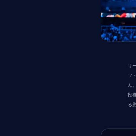
リ
フ
ん
投
る