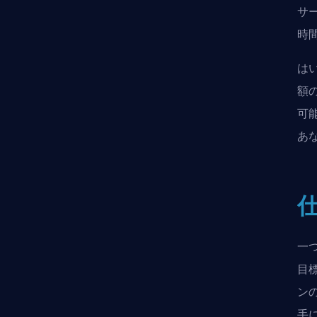
サ
時
は
額
可
あ
一
目
ン
手