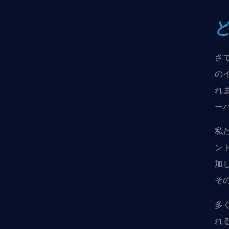
さ
の
れ
ー
私
ン
加
そ
多
れ