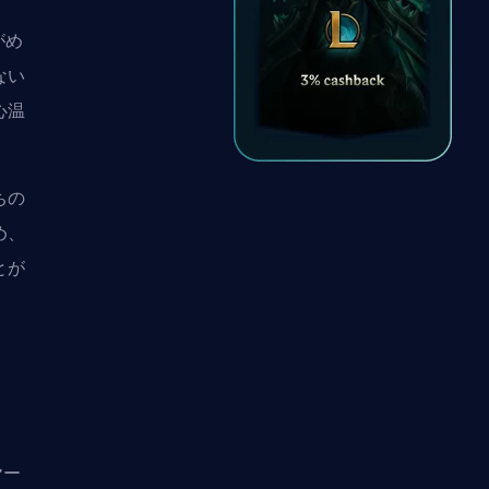
がめ
ない
心温
ちの
め、
とが
ヤー