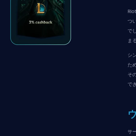
Rio
つ
で
ま
シ
た
そ
で
サ