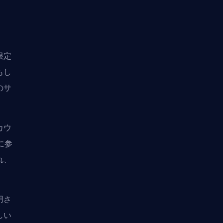
限定
もし
のサ
カウ
に参
れ、
用さ
しい