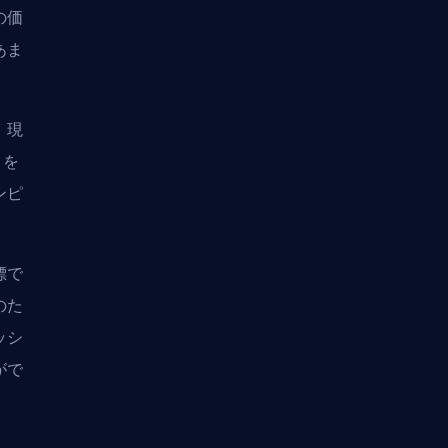
の価
あま
、現
トを
ンピ
標で
のた
ッシ
がで