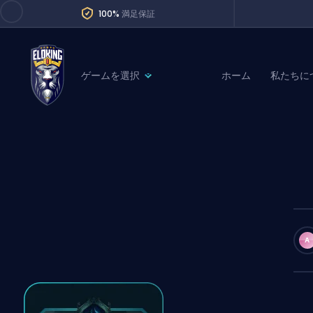
100%
満足保証
ゲームを選択
ホーム
私たちに
League of Legends
League 
Marvel Rivals
SERVICES
Valorant
Division Boos
Dota 2
Placements
Counter-Strike
Wins
Overwatch 2
A
Coaching
Rocket League
Path of Exile 2
Teammate