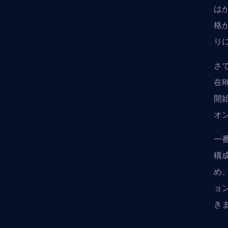
は
格
り
さ
在
開
オ
一
構
め
ョ
き