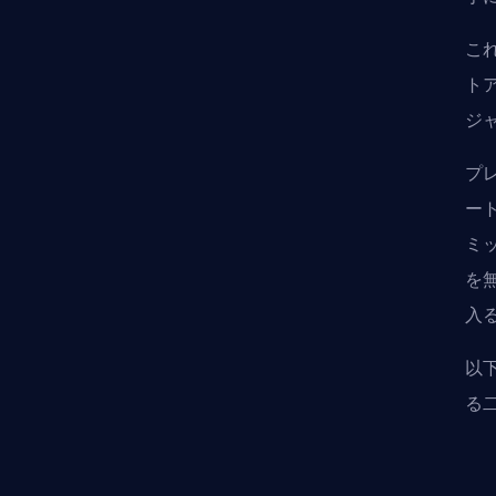
こ
ト
ジ
プ
ー
ミ
を
入
以
る