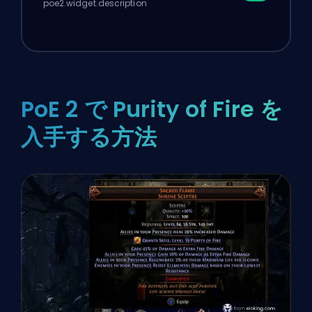
poe2.widget.description
PoE 2 で Purity of Fire を
入手する方法