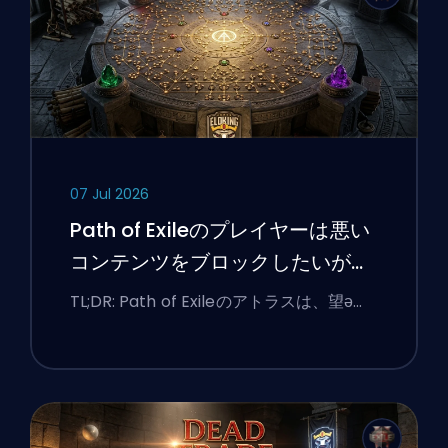
07 Jul 2026
Path of Exileのプレイヤーは悪い
コンテンツをブロックしたいが、
UIは今もなお彼らに抵抗している
TL;DR: Path of Exileのアトラスは、望ә…