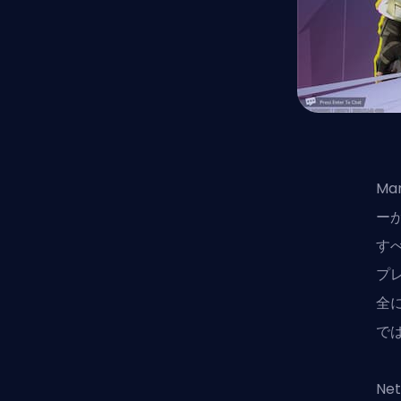
Mar
ー
す
プ
全
で
Ne