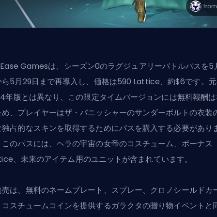
tEase Gamesは、シーズン0のラグジュアリーバトルパスを5月
から5月29日まで再導入し、価格は590
Lattice
、約$6です。
024年版とは異なり、この限定タイムバージョンには無料報酬は
ため、プレイヤーはザ・パニッシャーのサンダーボルトの衣装
な独占的なスキンを取得するためにパスを購入する必要があり
。このパスには、ヘラの宇宙の女帝のコスチューム、ボーナス
attice、未来のアイテム用のユニットが含まれています。
発売は、無料のネームプレート、スプレー、クロノシールドカ
、
コスチュームコイン
を提供するガラクタの贈り物イベントと