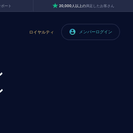
サポート
20,000人以上の
満足したお客さん
メンバーログイン
ロイヤルティ
ン
ン