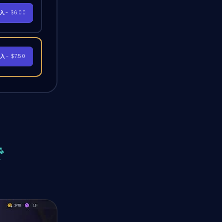
購入
- $6.00
購入
- $7.50
で