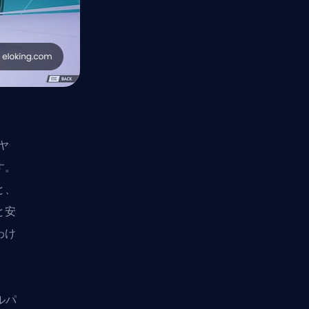
ヤ
す。
と、
と安
わけ
ルパ