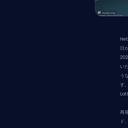
Ne
日
2
い
う
す
L
再
ド