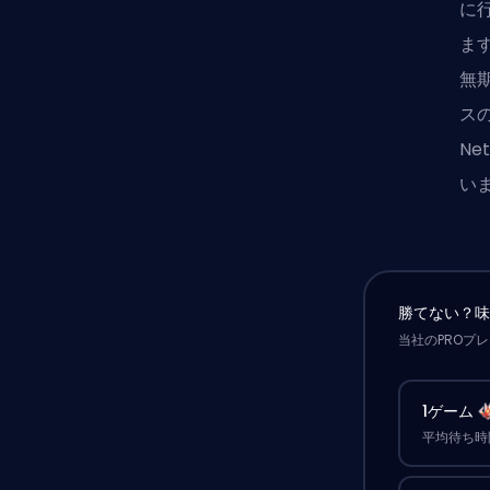
に
ま
無
スの
N
い
勝てない？
当社のPROプ
1ゲーム
平均待ち時間