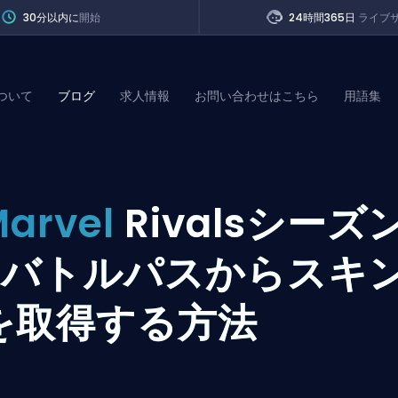
30分以内に
開始
24時間365日
ライブ
ついて
ブログ
求人情報
お問い合わせはこちら
用語集
of Legends
arvel
Rivalsシーズ
t
0バトルパスからスキ
を取得する方法