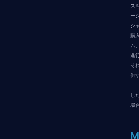
スを
ー
シ
購
ム
進
そ
供
し
場
M