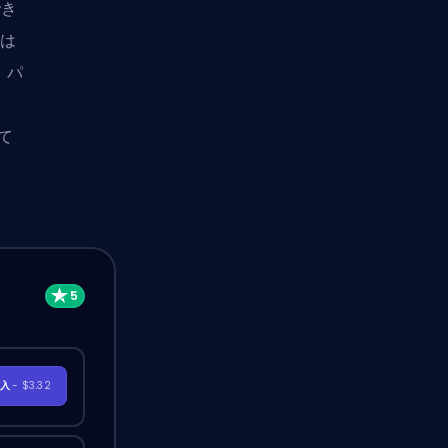
でき
況は
。パ
て
購入
- $3.32