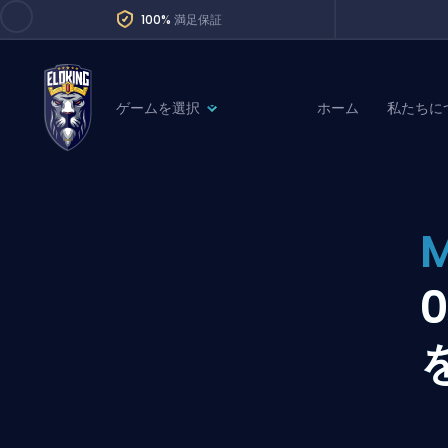
100%
満足保証
ゲームを選択
ホーム
私たちに
League of Legends
League 
Marvel Rivals
SERVICES
Valorant
M
Division Boos
Dota 2
Placements
Counter-Strike
Wins
Overwatch 2
Coaching
Rocket League
Path of Exile 2
Teammate