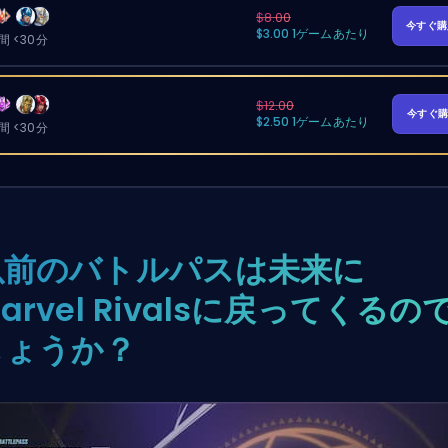
$8.00
今すぐ
$3.00 1ゲームあたり
 <30分
$12.00
今すぐ
$2.50 1ゲームあたり
 <30分
以前のバトルパスは未来に
arvel Rivalsに戻ってくるの
しょうか？