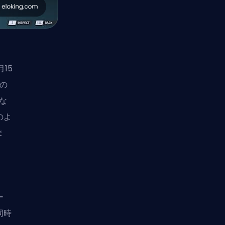
15
元の
な
のよ
ま
ー
同時