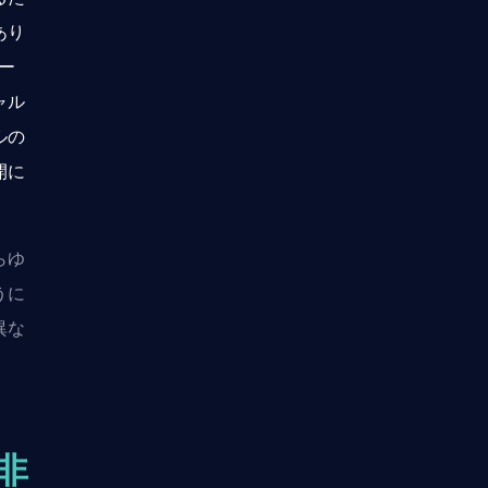
あり
ュー
ャル
ルの
開に
らゆ
うに
異な
を非