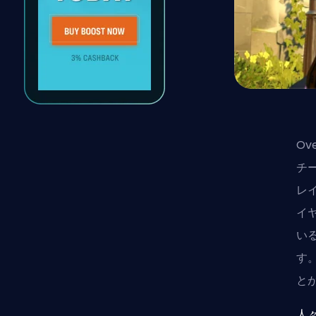
Ov
チ
レ
イ
い
す
と
人