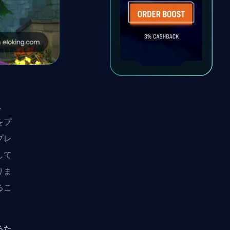
、
をプ
プレ
して
りま
るこ
るた