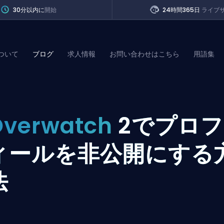
30分以内に
開始
24時間365日
ライブ
ついて
ブログ
求人情報
お問い合わせはこちら
用語集
of Legends
Overwatch
2でプロフ
t
ィールを非公開にする
法