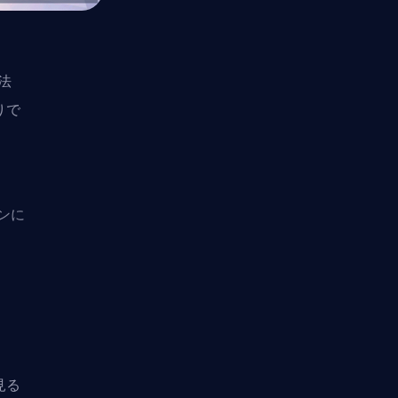
法
りで
ンに
見る