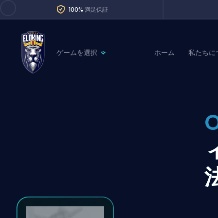
100%
満足保証
ゲームを選択
ホーム
私たちに
League of Legends
League 
Marvel Rivals
SERVICES
Valorant
Division Boos
Dota 2
Placements
Counter-Strike
Wins
Overwatch 2
Coaching
Rocket League
Path of Exile 2
Teammate