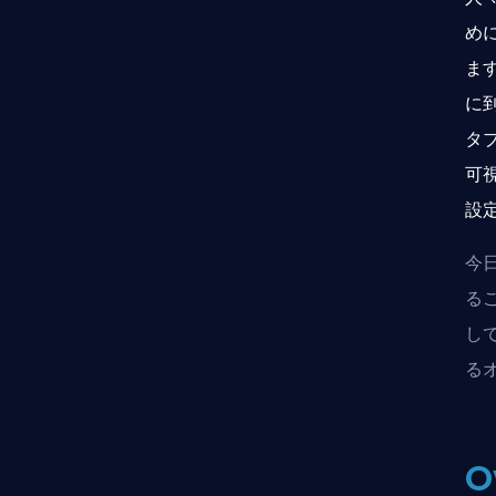
め
ま
に
タ
可
設
今
る
し
る
O