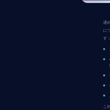
遅れ
に
す
こ