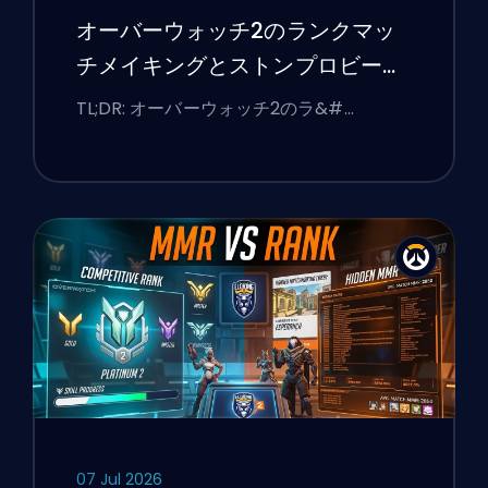
オーバーウォッチ2のランクマッ
チメイキングとストンプロビーを
修正する方法
TL;DR: オーバーウォッチ2のラ&#…
07 Jul 2026