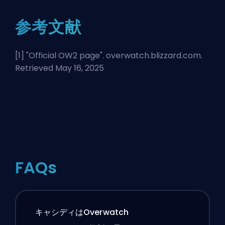
参考文献
[1] "
Official OW2 page
". overwatch.blizzard.com.
Retrieved May 16, 2025
FAQs
キャシディはOverwatch