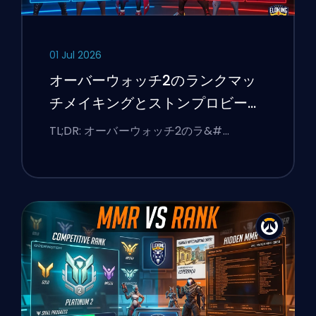
01 Jul 2026
オーバーウォッチ2のランクマッ
チメイキングとストンプロビーを
修正する方法
TL;DR: オーバーウォッチ2のラ&#…