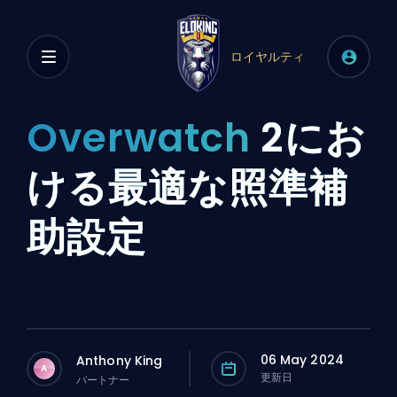
ロイヤルティ
Overwatch
2にお
ける最適な照準補
助設定
06 May 2024
Anthony King
A
更新日
パートナー