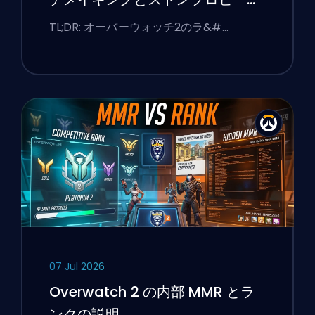
修正する方法
TL;DR: オーバーウォッチ2のラ&#…
07 Jul 2026
Overwatch 2 の内部 MMR とラ
ンクの説明