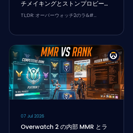
チメイキングとストンプロビーを
修正する方法
TL;DR: オーバーウォッチ2のラ&#…
07 Jul 2026
Overwatch 2 の内部 MMR とラ