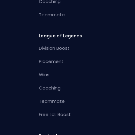
Coaching
Teammate
League of Legends
Division Boost
Placement
Wins
Coaching
Teammate
Free LoL Boost