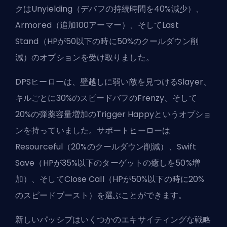
ク
はUnyielding（デバフの持続時間を40%減少）、
Armored（追加100アーマー）、そしてLast
Stand（HPが50以下の時に50%のクールダウン削
減）のオプションを受け取りました。
DPS
ヒーローは、壁越しに弱い敵を見つけるSlayer、
キルごとに30%のスピードバフのFrenzy、そして
20%の弾薬容量増加のTrigger Happyというオプショ
ンを持っていました。サポートヒーローは
Resourceful（20%のクールダウン削減）、Swift
Save（HPが35%以下のターゲットの癒しを50%増
加）、そしてClose Call（HPが50%以下の時に20%
のスピードブースト）を選ぶことができます。
新しいパッシブはいくつかのエキサイティングな戦略