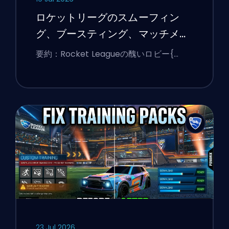
ロケットリーグのスムーフィン
グ、ブースティング、マッチメイ
キングの説明
要約：Rocket Leagueの醜いロビー{…
23 Jul 2026