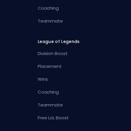
Coaching
Teammate
League of Legends
Division Boost
Placement
Wins
Coaching
Teammate
Free LoL Boost