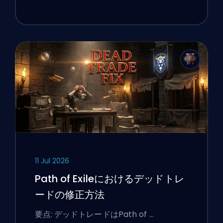
11 Jul 2026
Path of Exileにおけるデッドトレ
ードの修正方法
要点: デッドトレードはPath of …