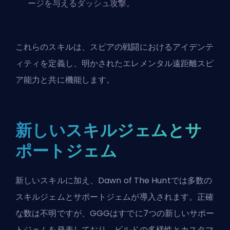
ージを与えるダッシュ攻撃。
これらのスキルは、スピアの戦闘におけるアイデンテ
ィティを定義し、明かされたエレメンタル遠距離スピ
ア能力と共に機能します。
新しいスキルジェムとサ
ポートジェム
新しいスキルに加え、Dawn of The Huntでは多数の
スキルジェムとサポートジェムが導入されます。正確
な数は不明ですが、GGGはすでに7つの新しいサポー
トジェムを発表しており、ビルドの多様性とカスタマ