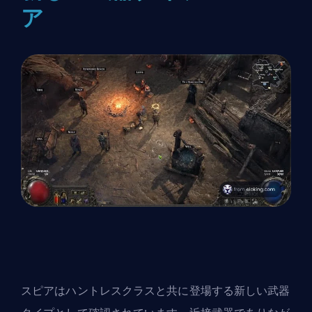
ア
スピアはハントレスクラスと共に登場する新しい武器