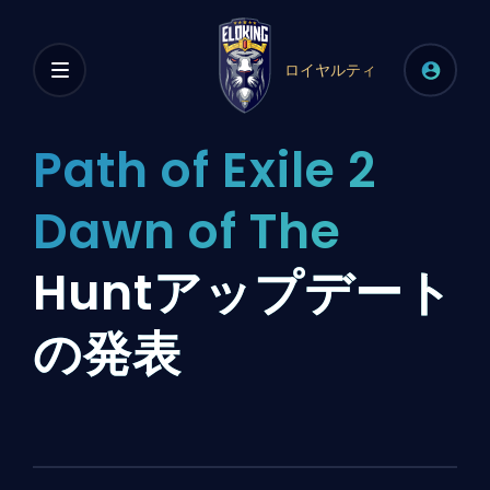
ロイヤルティ
Path of Exile 2
Dawn of The
Huntアップデート
の発表