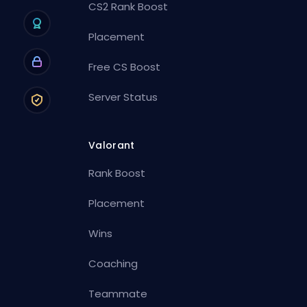
CS2 Rank Boost
Placement
Free CS Boost
Server Status
Valorant
Rank Boost
Placement
Wins
Coaching
Teammate