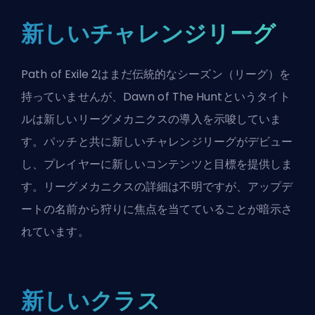
新しいチャレンジリーグ
Path of Exile 2はまだ伝統的なシーズン（リーグ）を
持っていませんが、Dawn of The Huntというタイト
ルは新しいリーグメカニクスの導入を示唆していま
す。パッチと共に新しいチャレンジリーグがデビュー
し、プレイヤーに新しいコンテンツと目標を提供しま
す。リーグメカニクスの詳細は不明ですが、アップデ
ートの名前から狩りに焦点を当てていることが暗示さ
れています。
新しいクラス