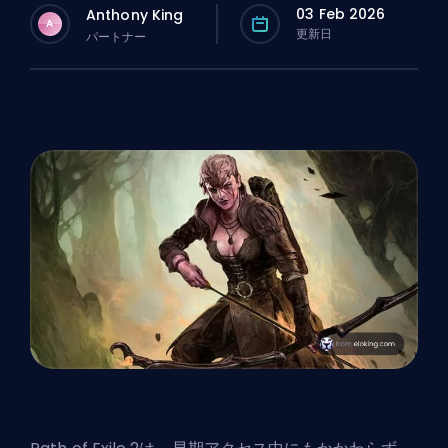
03 Feb 2026
Anthony King
A
更新日
パートナー