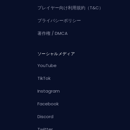
プレイヤー向け利用規約（T&C）
プライバシーポリシー
著作権 / DMCA
ソーシャルメディア
YouTube
TikTok
Instagram
Facebook
Discord
Twitter