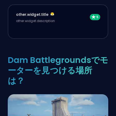
other.widget.title
other.widget.description
Dam Battlegroundsでモ
ーターを見つける場所
は？