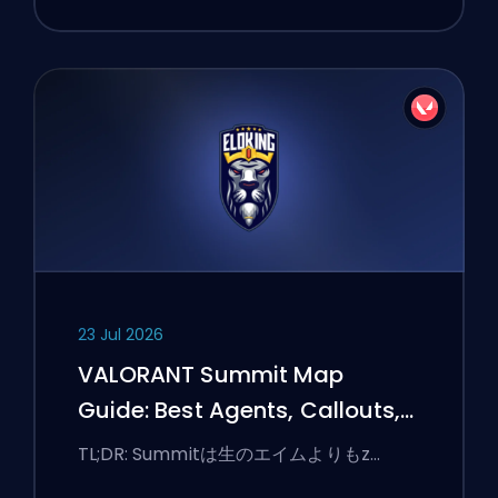
23 Jul 2026
VALORANT Summit Map
Guide: Best Agents, Callouts,
and Smokes
TL;DR: Summitは生のエイムよりもz…