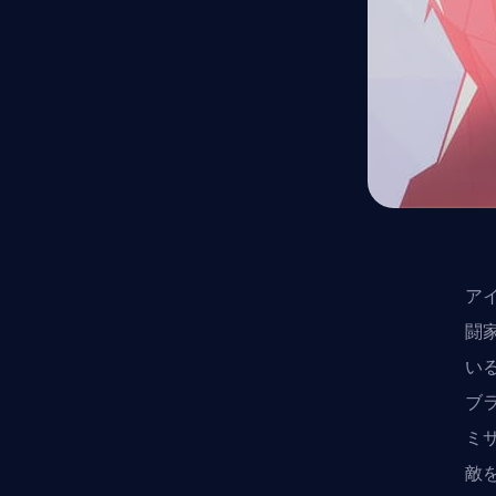
ア
闘
い
ブ
ミ
敵