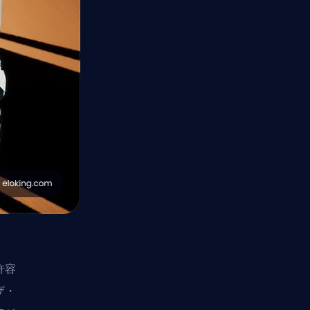
許容
ザ・