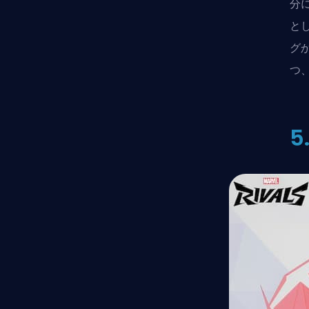
分
と
グ
つ
5