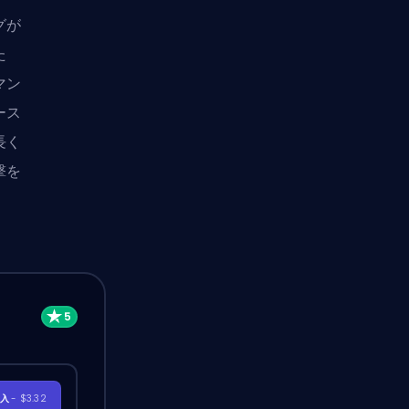
グが
た
マン
ース
長く
撃を
購入
- $3.32