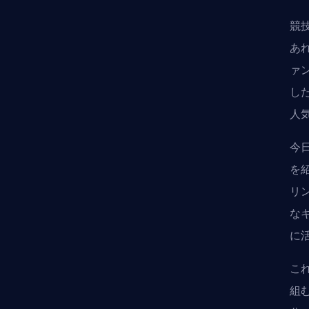
競
あ
ァ
し
人
今
を
リ
な
に
こ
組