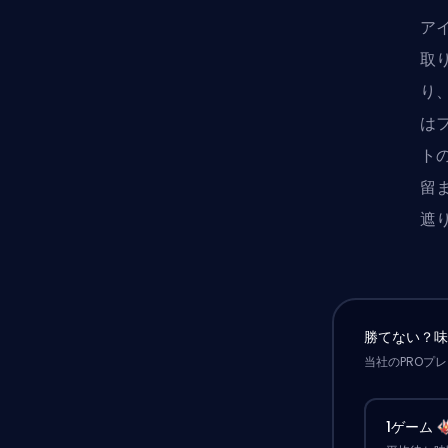
ア
取
り
は
ト
留
遮
勝てない？
当社のPROプ
1ゲーム