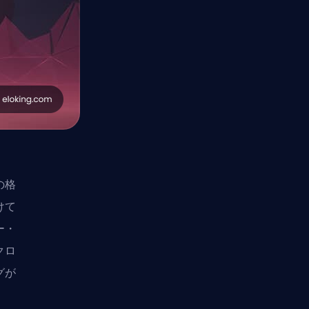
の格
けて
ー・
クロ
グが