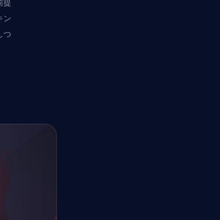
前提
キン
しつ