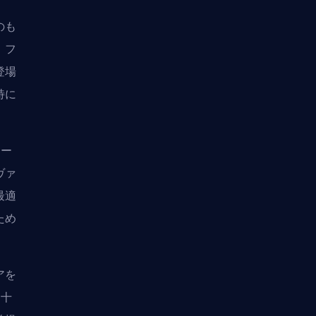
のも
、
フ
登場
特に
ター
ヴァ
最適
ため
アを
は十