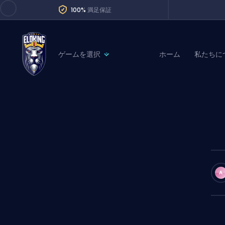
100%
満足保証
ゲームを選択
ホーム
私たちに
League of Legends
League 
Marvel Rivals
SERVICES
Valorant
Division Boos
Dota 2
Placements
Counter-Strike
Wins
Overwatch 2
A
Coaching
Rocket League
Path of Exile 2
Teammate