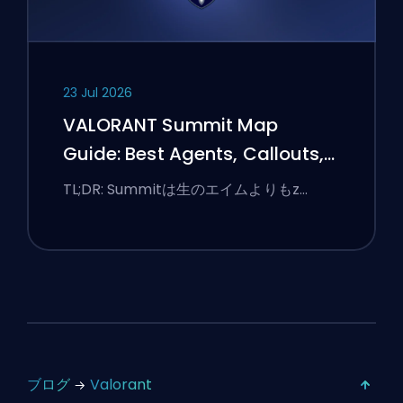
23 Jul 2026
VALORANT Summit Map
Guide: Best Agents, Callouts,
and Smokes
TL;DR: Summitは生のエイムよりもz…
ブログ
Valorant