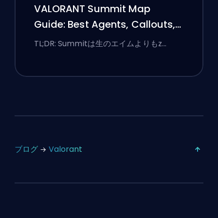
VALORANT Summit Map
Guide: Best Agents, Callouts,
and Smokes
TL;DR: Summitは生のエイムよりもz…
ブログ
Valorant