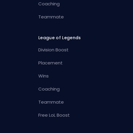
Coaching
Teammate
League of Legends
Division Boost
Placement
Wins
Coaching
Teammate
Free LoL Boost