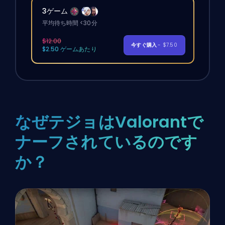
3ゲーム
平均待ち時間 <30分
$12.00
今すぐ購入
- $7.50
$2.50 ゲームあたり
なぜテジョはValorantで
ナーフされているのです
か？