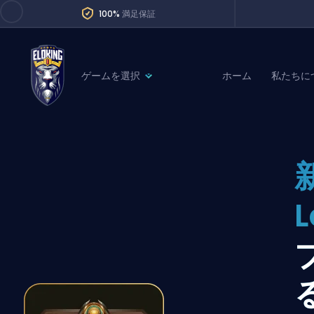
100%
満足保証
ゲームを選択
ホーム
私たちに
League of Legends
League 
Marvel Rivals
SERVICES
Valorant
Division Boos
Dota 2
Placements
L
Counter-Strike
Wins
Overwatch 2
Coaching
Rocket League
Path of Exile 2
Teammate