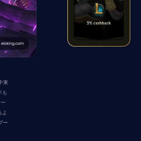
に中東
年も
ヤー
るよ
ブー