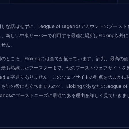
しな話はせずに、League of Legendsアカウントのブースト
し、新しい中東サーバーで利用する最適な場所は
Eloking
以外に
ません。
局のところ、Elokingには全てが揃っています。評判、最高の価
、最も熟練したブースターまで、他のブーストウェブサイトを
由は文字通りありません。このウェブサイトの利点を大まかに
も誰の役にも立ちませんので、ElokingがあなたのLeague of
egendsのブーストニーズに最適である理由を詳しく見ていきま
。