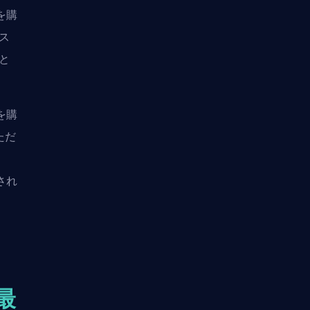
を購
ス
と
を購
ただ
され
最