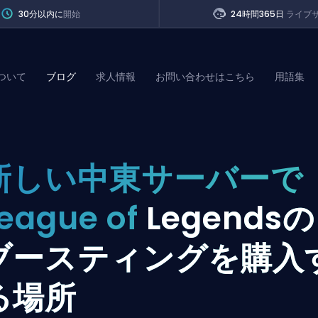
30分以内に
開始
24時間365日
ライブ
ついて
ブログ
求人情報
お問い合わせはこちら
用語集
of Legends
新しい中東サーバーで
t
eague of
Legendsの
ブースティングを購入
る場所