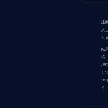
遠回
入
り
結
格
理
して
L
う