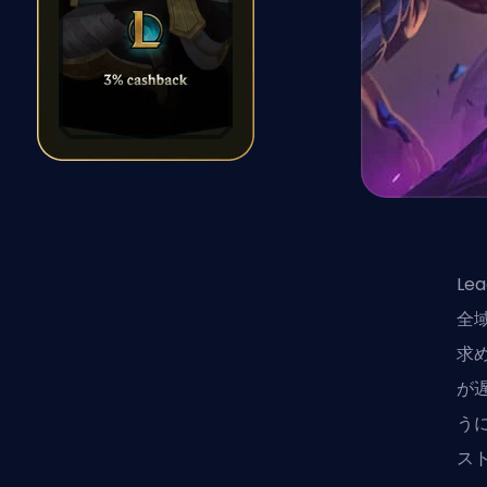
Le
全
求
が
うに
ス