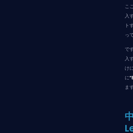
ここ
入
ト
っ
です
入
けに
に
“
ま
中
L