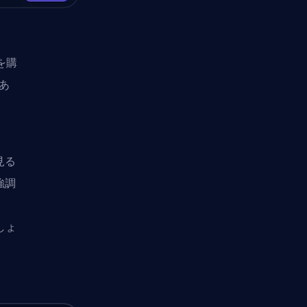
を購
あ
見る
強調
しょ