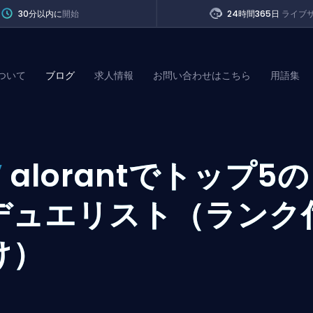
30分以内に
開始
24時間365日
ライブ
ついて
ブログ
求人情報
お問い合わせはこちら
用語集
of Legends
V
alorantでトップ5の
t
デュエリスト（ランク
け）