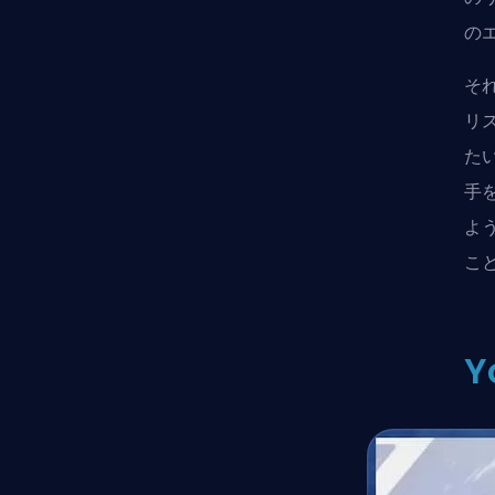
の
そ
リ
た
手
よ
こ
Y