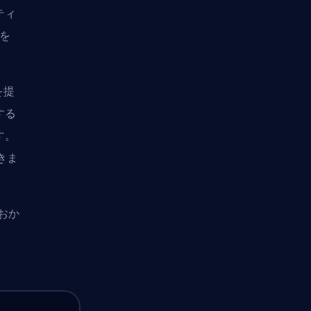
ティ
イを
走を提
する
す。
きま
のおか