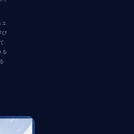
ュエ
学び
て
きる
る