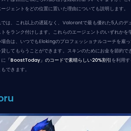
エージェントをどの位置に置いた理由についても説明します。
れでは、これ以上の遅延なく、Valorantで最も優れた5人のデ
ストをランク付けします。これらのエージェントのいずれかを
い場合は、いつでも
Elokingのプロフェッショナルコーチ
を雇っ
を貸してもらうことができます。スキンのためにお金を節約で
うに
「BoostToday」のコードで素晴らしい20%割引
を利用す
ともできます。
oru