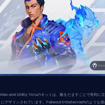
ilities and Utility: Yoruのキットは、敵をだますことで有利に
にデザインされています。FakeoutやGatecrashのような彼