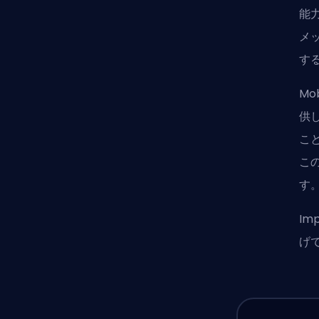
能
メッ
す
Mo
供
こ
こ
す
Im
げ