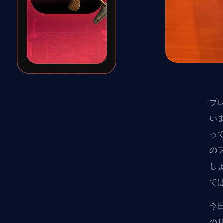
プ
い
っ
の
し
で
今
の