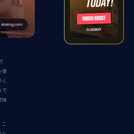
て
を使
多く
うで
意味
。こ
れら