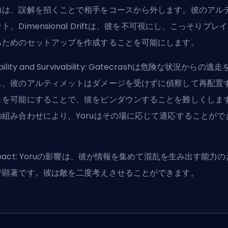
力は、誤解を招くことで相手をコースから外します。彼のアル
ト、Dimensional Driftは、彼を不可視にし、こっそりプレ
るためのセットアップを作成することを可能にします。
bility and Survivability: Gatecrashは危険な状況からの逃
し、彼のアルティメットはダメージを受けずに偵察して再配置
とを可能にすることで、彼をピンダウンすることを難しくしま
の組み合わせにより、Yoruはその場に応じて適応することがで
。
pact: Yoruの影響は、彼が情報を集めて混乱を生み出す能力
で顕著です。彼は敵を二度考えさせることができます。