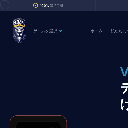
100%
満足保証
ゲームを選択
ホーム
私たちに
League of Legends
League 
Marvel Rivals
SERVICES
Valorant
Division Boos
Dota 2
Placements
Counter-Strike
Wins
Overwatch 2
Coaching
Rocket League
Path of Exile 2
Teammate