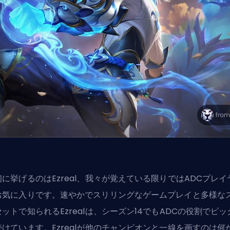
初に挙げるのはEzreal、我々が覚えている限りではADCプレイ
お気に入りです。速やかでスリリングなゲームプレイと多様な
ットで知られるEzrealは、シーズン14でも
ADC
の役割でピッ
続けています。Ezrealが他のチャンピオンと一線を画すのは何