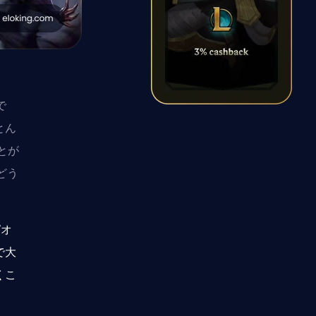
で
とん
とが
どう
ピオ
で大
くこ