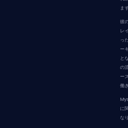
ま
彼
レ
っ
ー
と
の
ー
働
My
に
な