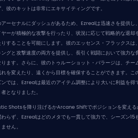
ず、彼のキットは非常にエキサイティングです。
のアーセナルにダッシュがあるため、Ezrealは迅速さを提供し
イヤーが積極的な攻撃を行ったり、状況に応じて戦略的な退却
たりすることを可能にします。彼のエッセンス・フラックスは
キングと攻撃速度の両方を提供し、長引く戦闘において強力な
なります。さらに、彼のトゥルーショット・バラージは、チー
流れを変えたり、遠くから目標を確保することができます。こ
ズンでは、Ezrealは最近のアイテム調整により大いに利益を得
き者となりました。
stic Shotsを降り注げるかArcane Shiftでポジションを変え
関わらず、Ezrealはどのメタでも一貫して強力で、シーズン15
りません。