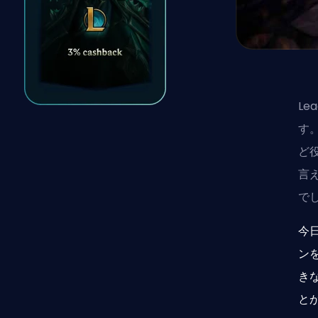
Le
す
ど
言
で
今日
ン
き
とが