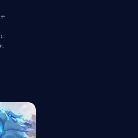
Cチ
、
際に
れ