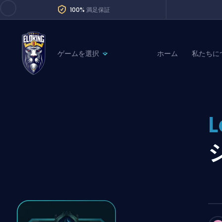
100%
満足保証
ゲームを選択
ホーム
私たちに
League of Legends
League 
Marvel Rivals
SERVICES
Valorant
L
Division Boos
Dota 2
Placements
Counter-Strike
Wins
Overwatch 2
Coaching
Rocket League
Path of Exile 2
Teammate