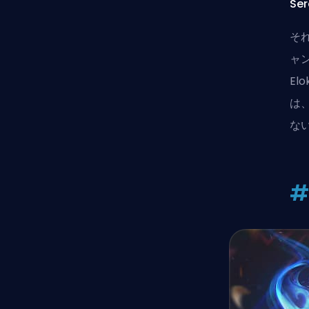
Se
そ
ャ
El
は
な
#