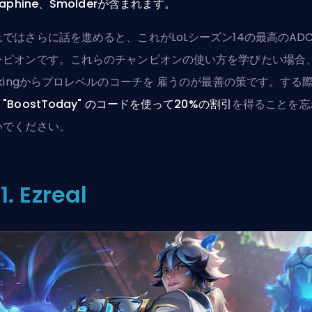
raphine、Smolderが含まれます。
れではさらに話を進めると、これがLoLシーズン14の最高のAD
ンピオンです。これらのチャンピオンの使い方を学びたい場合
okingからプロレベルのコーチを
雇う
のが最善の策です。する
、
"BoostToday" のコードを使って20%の割引
を得ることを忘
いでください。
1. Ezreal