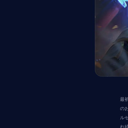
最
の
ルセ
れ