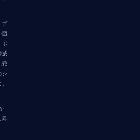
、プ
を図
、ポ
脅威
ム戦
のシ
て、
るか
も異