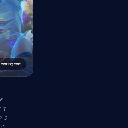
ヤー
スキ
クさ
か？