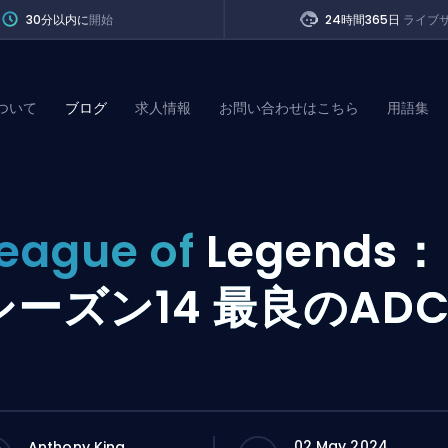
30分以内に
開始
24時間365日
ライブ
ついて
ブログ
求人情報
お問い合わせはこちら
用語集
of Legends
eague of
Legends：
t
シーズン14 最良のAD
02 May 2024
Anthony King