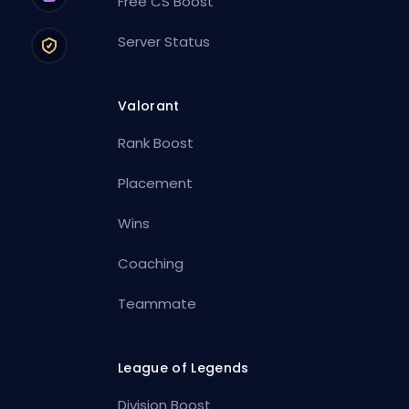
Free CS Boost
Server Status
Valorant
Rank Boost
Placement
Wins
Coaching
Teammate
League of Legends
Division Boost