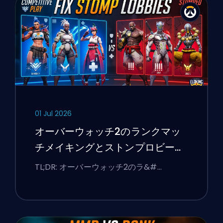
01 Jul 2026
オーバーウォッチ2のランクマッ
チメイキングとストンプロビーを
修正する方法
TL;DR: オーバーウォッチ2のラ&#…