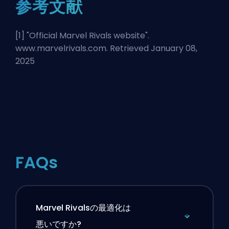
参考文献
[1] "
Official Marvel Rivals website
".
www.marvelrivals.com. Retrieved January 08,
2025
FAQs
Marvel Rivalsの最適化は
悪いですか?