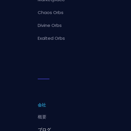
Chaos Orbs
Divine Orbs
Exalted Orbs
会社
概要
ブログ