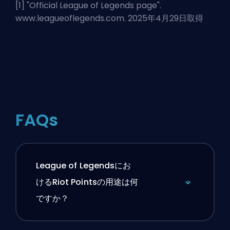
[1] "
Official League of Legends page
".
www.leagueoflegends.com. 2025年4月29日取得
FAQs
League of Legendsにお
けるRiot Pointsの用途は何
ですか？