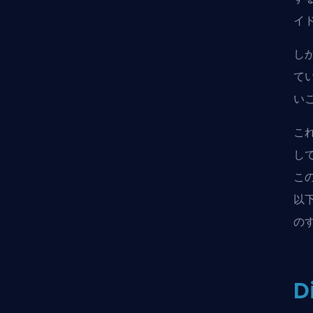
イ
し
て
い
こ
し
こ
以下
の
D