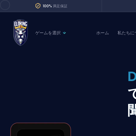
100%
満足保証
ゲームを選択
ホーム
私たちに
League of Legends
League 
Marvel Rivals
SERVICES
Valorant
Division Boos
Dota 2
Placements
Counter-Strike
Wins
Overwatch 2
Coaching
Rocket League
Path of Exile 2
Teammate