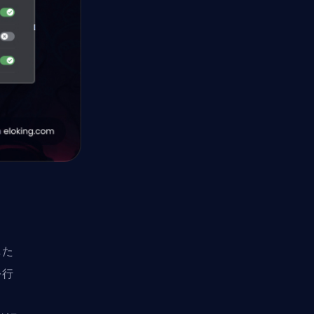
した
を行