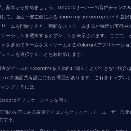
ず、基本から始めましょう。Discordサーバーの音声チャンネ
して、画面下部左側にある'share my screen option'を選
トリームを開始すると、画面をストリームするか特定の実行中
リケーションを選択するオプションが表示されます。ここで、
ィオを含めてゲームをストリームするValorantアプリケーショ
プションを選択することをお勧めします。
聴者がゲーム内のcommsを具体的に聞くことができない場合
iscordの画面共有設定に何か問題があります。これをトラブル
ティングするには
Discordアプリケーションを開く。
画面の左下にある歯車アイコンをクリックして、ユーザー設定
動する。