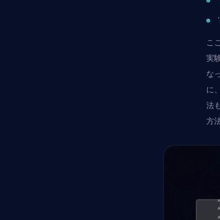
こ
実
な
に
法
方