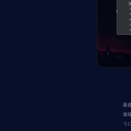
最後
途
うに