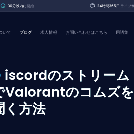
30分以内に
開始
24時間365日
ライブ
ついて
ブログ
求人情報
お問い合わせはこちら
用語集
of Legends
D
iscordのストリーム
t
でValorantのコムズ
聞く方法