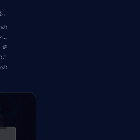
。
する。
めの
ンに
。逆
の方
次の