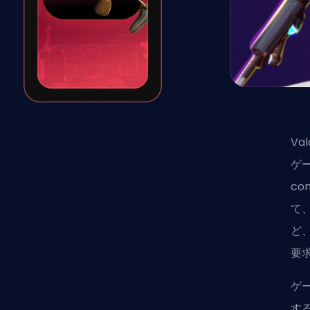
V
ゲ
c
て
ど
要
ゲ
す