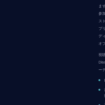
ま
参加
ス
プ
デ
オ
視
D
ー