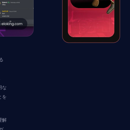
る
し
用な
とを
理解
ガ