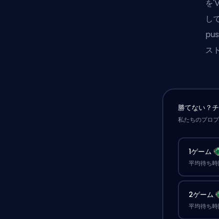
を'
して
pu
ス
勝てない？
私たちのプロ
1ゲーム
平均待ち時間
2ゲーム
平均待ち時間