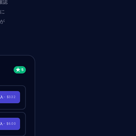
確認
りに
ムが
購入
- $3.32
購入
- $6.00