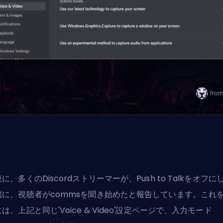
に、多くのDiscordストリーマーが、Push to Talkをオフに
端に、視聴者がcommsを聞き始めたと報告しています。これ
は、上記と同じ'Voice & Video'設定ページで、入力モード