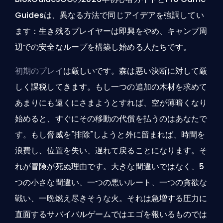
Guidesは、異なる方法で同じアイデアを強調してい
ます：生き残るプレイヤーは即興をやめ、キャンプ周
辺での安全なループを構築し始める人たちです。
初期のプレイ
は厳しいです。森は悪い決断に対して厳
しく課税してきます。もし一つの追加の木材を求めて
あまりにも遠くにさまようとすれば、空が薄暗くなり
始めると、すぐにその移動の代償を払うのはあなたで
す。もし脅威を"排除"しようと外に留まれば、時間を
浪費し、位置を失い、遅れて戻ることになります。そ
れが冒険が死ぬ理由です。大きな間違いではなく、5
つの小さな間違い、一つの悪いルート、一つの貪欲な
戦い、一晩燃え尽きそうな火。それは急増する圧力に
直面するサバイバルゲームではエゴを報いるものでは