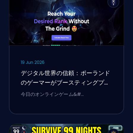
19 Jun 2026
デジタル世界の信頼：ポーランド
のゲーマーがブースティングプラ
ットフォームの選択を通じてオン
今日のオンラインゲーム&#…
ラインサービスの検証について学
んだこと