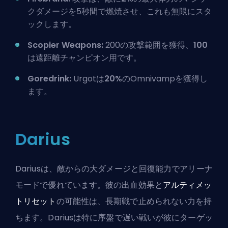
クダメージを5秒間で燃焼させ、これも無限にスタ
ックします。
Scopier Weapons:
200の攻撃範囲を獲得、
100
は遠距離チャンピオン用です。
Goredrink:
Urgotは
20%
の
Omnivamp
を獲得し
ます。
Darius
Dariusは、敵からの大ダメージと回復能力でアリーナ
モードで優れています。彼の出血効果と
アルティメッ
トリセット
の可能性は、長期戦で止められない力を持
ちます。Dariusは特に序盤で遅い戦いが彼にターゲッ