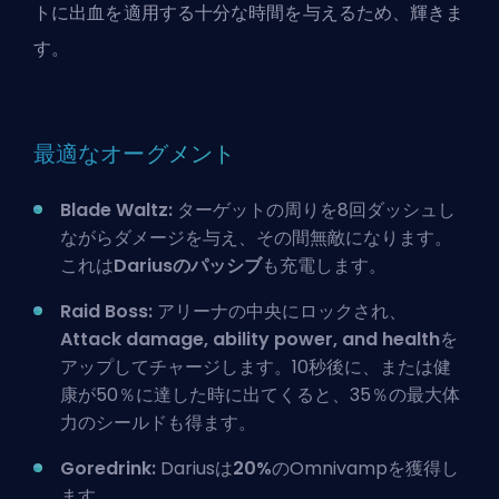
トに出血を適用する十分な時間を与えるため、輝きま
す。
最適なオーグメント
Blade Waltz:
ターゲットの周りを8回ダッシュし
ながらダメージを与え、その間無敵になります。
これは
Dariusのパッシブ
も充電します。
Raid Boss:
アリーナの中央にロックされ、
Attack damage, ability power, and health
を
アップしてチャージします。10秒後に、または健
康が50％に達した時に出てくると、35％の最大体
力のシールドも得ます。
Goredrink:
Dariusは
20%
のOmnivampを獲得し
ます。