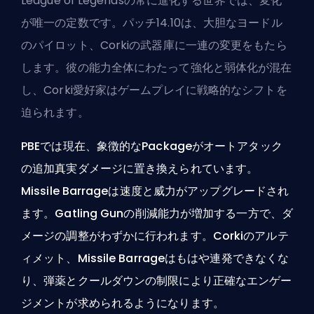
League of Legendsの常に進化する世界では、変化
が唯一の定数です。パッチ14.10は、大胆なヨードル
のパイロット、Corkiの武器庫に一連の変更をもたら
します。彼の能力全体にわたって強化と弱体化が混在
し、Corki愛好家はゲームプレイに戦略的なシフトを
迫られます。
PBEでは現在、象徴的なPackageがオートアタック
の追加真実ダメージに置き換えられています。
Missile Barrageは速度と威力がアップグレードされ
ます。Gatling Gunの削減能力が増加する一方で、ダ
メージの調整がわずかに行われます。Corkiのアルテ
ィメット、Missile Barrageはもはや連発できなくな
り、弾薬とクールダウンの制限により正確なエンゲー
ジメントが求められるようになります。