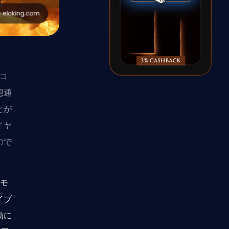
るコ
想通
とが
イヤ
ので
 モ
イブ
効に