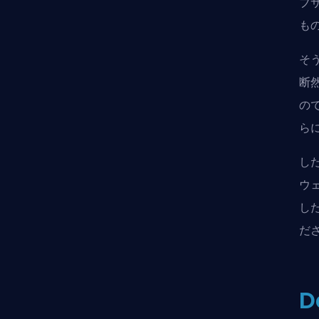
ブ
も
そ
断然
の
ら
し
ウ
し
だ
D