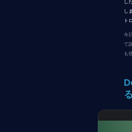
し
し
ト
今
て
も
D