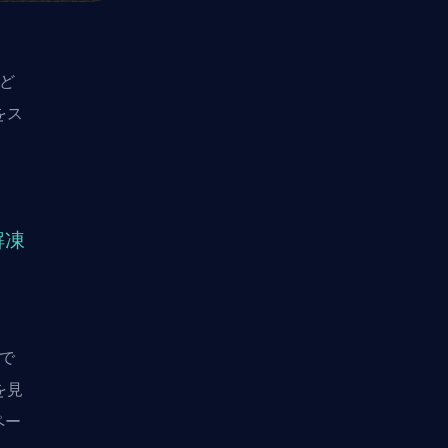
をど
をス
解凍
とで
を見
ペー