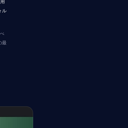
使用
ォル
すべ
の最