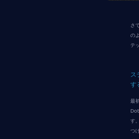
さ
の
テ
ス
す
最
D
す
つ