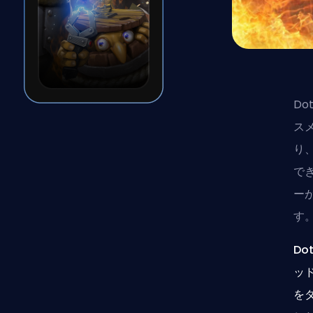
D
ス
り
で
ー
す
Do
ッ
を