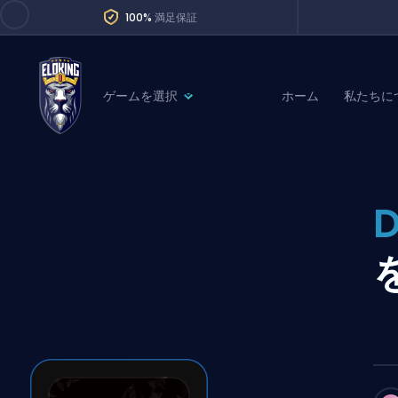
100%
満足保証
ゲームを選択
ホーム
私たちに
League of Legends
League 
Marvel Rivals
SERVICES
Valorant
D
Division Boos
Dota 2
Placements
Counter-Strike
Wins
Overwatch 2
Coaching
Rocket League
Path of Exile 2
Teammate