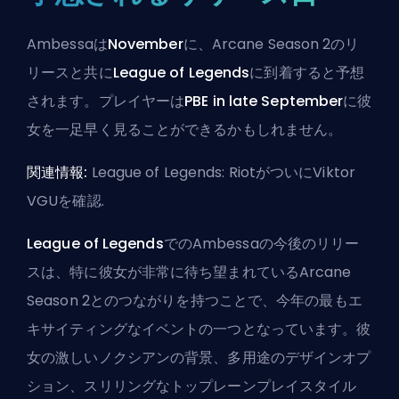
Ambessaは
November
に、Arcane Season 2のリ
リースと共に
League of Legends
に到着すると予想
されます。プレイヤーは
PBE in late September
に彼
女を一足早く見ることができるかもしれません。
関連情報:
League of Legends: RiotがついにViktor
VGUを確認
.
League of Legends
でのAmbessaの今後のリリー
スは、特に彼女が非常に待ち望まれているArcane
Season 2とのつながりを持つことで、今年の最もエ
キサイティングなイベントの一つとなっています。彼
女の激しいノクシアンの背景、多用途のデザインオプ
ション、スリリングなトップレーンプレイスタイル