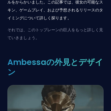
ルをからかいました。この記事では、彼女の可能なス
キン、ゲームプレイ、および予想されるリリースのタ
イミングについて詳しく探ります。
それでは、このトップレーンの巨人をもっと詳しく見
ていきましょう。
Ambessaの外見とデザイ
ン