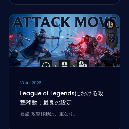
18 Jul 2026
League of Legendsにおける攻
撃移動：最良の設定
要点: 攻撃移動は、重なり…