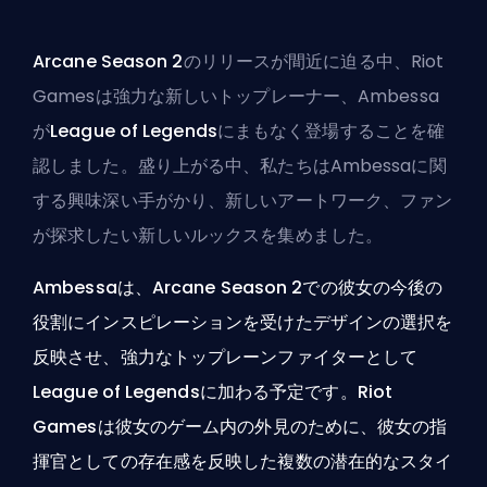
Arcane Season 2
のリリースが間近に迫る中、Riot
Gamesは強力な新しいトップレーナー、Ambessa
が
League of Legends
にまもなく登場することを確
認しました。盛り上がる中、私たちはAmbessaに関
する興味深い手がかり、新しいアートワーク、ファン
が探求したい新しいルックスを集めました。
Ambessaは、Arcane Season 2での彼女の今後の
役割にインスピレーションを受けたデザインの選択を
反映させ、強力なトップレーンファイターとして
League of Legends
に加わる予定です。Riot
Gamesは彼女のゲーム内の外見のために、彼女の指
揮官としての存在感を反映した複数の潜在的なスタイ