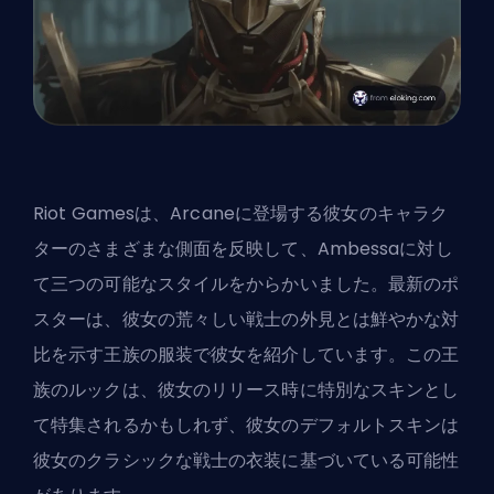
Riot Gamesは、Arcaneに登場する彼女のキャラク
ターのさまざまな側面を反映して、Ambessaに対し
て三つの可能なスタイルをからかいました。最新のポ
スターは、彼女の荒々しい戦士の外見とは鮮やかな対
比を示す王族の服装で彼女を紹介しています。この王
族のルックは、彼女のリリース時に特別な
スキン
とし
て特集されるかもしれず、彼女のデフォルトスキンは
彼女のクラシックな戦士の衣装に基づいている可能性