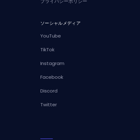
プライバシーポリシー
ソーシャルメディア
YouTube
TikTok
Instagram
Facebook
Discord
Twitter