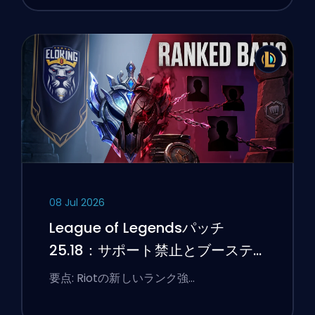
08 Jul 2026
League of Legendsパッチ
25.18：サポート禁止とブーステ
ィングのフラグ
要点: Riotの新しいランク強…