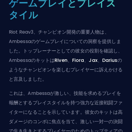
ゲームプレイとプレイス
タイル
Riot Reav3
、チャンピオン開発の重要人物は、
Ambessaのゲームプレイについての洞察を提供しま
した。
トップレーナー
としての彼女の役割を確認し、
Ambessaのキットは
Riven
、
Fiora
、
Jax
、
Darius
の
ようなチャンピオンを楽しむプレイヤーに訴えかける
と言及しました。
これは、Ambessaが激しい、技能を求めるプレイを
報酬とするプレイスタイルを持つ強力な近接戦闘ファ
イターになることを示しています。彼女のキットは高
ダメージのコンボに焦点を当て、激しい一対一の決闘
で生き生きとするプレイヤーのためのトップティアの