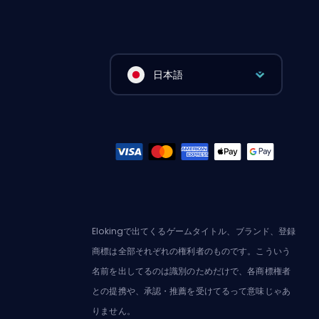
日本語
Elokingで出てくるゲームタイトル、ブランド、登録
商標は全部それぞれの権利者のものです。こういう
名前を出してるのは識別のためだけで、各商標権者
との提携や、承認・推薦を受けてるって意味じゃあ
りません。