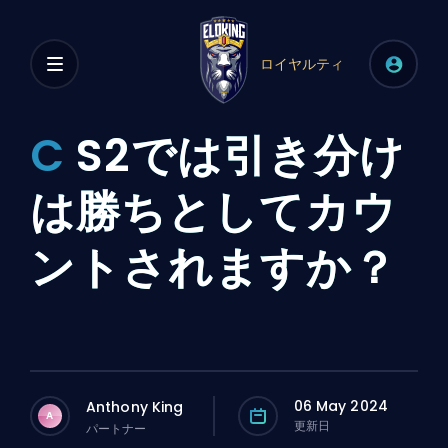
ロイヤルティ
C
S2では引き分け
は勝ちとしてカウ
ントされますか？
06 May 2024
Anthony King
A
更新日
パートナー