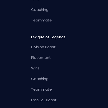
Coaching
Teammate
League of Legends
Division Boost
Placement
Wins
Coaching
Teammate
Free LoL Boost