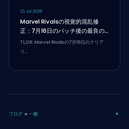
23 Jul 2026
Marvel Rivalsの視覚的混乱修
正：7月16日のパッチ後の最良の
競技設定
TL;DR: Marvel Rivalsの7月16日のクリア
リ…
ブログ
一般