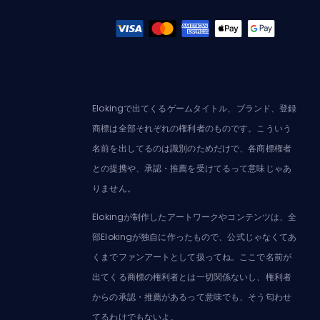
Elokingで出てくるゲームタイトル、ブランド、登録
商標は全部それぞれの権利者のものです。こういう
名前を出してるのは識別のためだけで、各商標権者
との提携や、承認・推薦を受けてるって意味じゃあ
りません。
Elokingが制作したアートワークやコンテンツは、全
部Elokingが独自に作ったもので、公式じゃなくてあ
くまでファンアートとして扱ってね。ここで名前が
出てくる商標の権利者とは一切関係ないし、権利者
からの承認・推薦があるって意味でも、そう匂わせ
てるわけでもないよ。