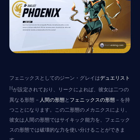
フェニックスとしてのジーン・グレイは
デュエリスト
[1]
が設定されており、リークによれば、彼女は二つの
異なる形態－
人間の形態
と
フェニックスの形態
－を持
つことになります。この二形態のメカニクスにより、
彼女は人間の形態ではサイキック能力を、フェニック
スの形態では破壊的な力を使い分けることができま
す。