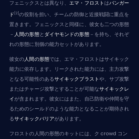
フェニックスとは異なり、
エマ・フロスト
は
バンガー
[2]
ド
の役割を担い、チームの防御と近接戦闘に重点を
置きます。フェニックスと同様に、彼女も二つの形態
－
人間の形態
と
ダイヤモンドの形態
－を持ち、それぞ
れの形態に別個の能力セットがあります。
彼女の
人間の形態
では、エマ・フロストはサイキック
能力に依存します。リークされた能力には、主力攻撃
となる可能性のある
サイキックブラスト
や、サブ攻撃
またはチャージ攻撃とすることが可能な
サイキックレ
イ
が含まれます。彼女にはまた、自己防衛や仲間を守
るためのシールドのような能力となることが期待され
る
サイキックバリア
があります。
フロストの人間の形態のキットには、ク crowd コン