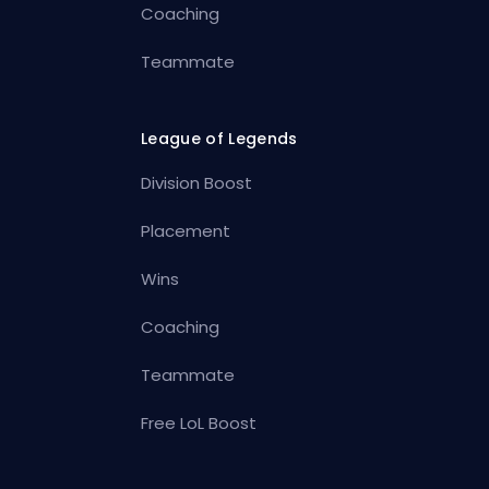
Coaching
Teammate
League of Legends
Division Boost
Placement
Wins
Coaching
Teammate
Free LoL Boost