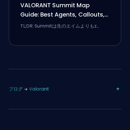
VALORANT Summit Map
Guide: Best Agents, Callouts,
and Smokes
TL;DR: Summitは生のエイムよりもz…
ブログ
Valorant