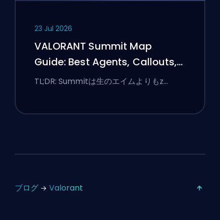
23 Jul 2026
VALORANT Summit Map
Guide: Best Agents, Callouts,
and Smokes
TL;DR: Summitは生のエイムよりもz…
ブログ
Valorant