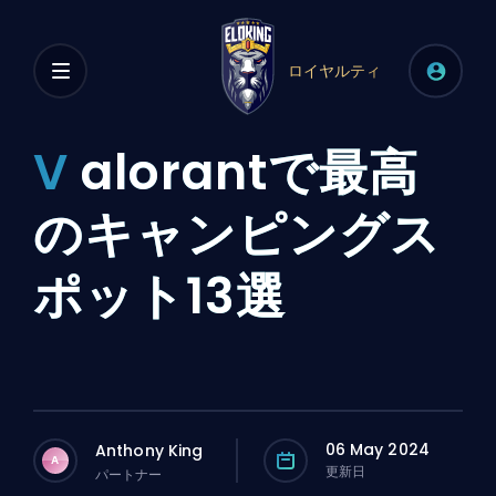
ロイヤルティ
V
alorantで最高
のキャンピングス
ポット13選
06 May 2024
Anthony King
A
更新日
パートナー